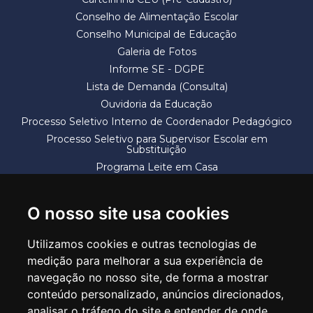
Conselho de Alimentação Escolar
Conselho Municipal de Educação
Galeria de Fotos
Informe SE - DGPE
Lista de Demanda (Consulta)
Ouvidoria da Educação
Processo Seletivo Interno de Coordenador Pedagógico
Processo Seletivo para Supervisor Escolar em
Substituição
Programa Leite em Casa
Solicitação de Vaga
Termos e Condições
O nosso site usa cookies
Utilizamos cookies e outras tecnologias de
medição para melhorar a sua experiência de
navegação no nosso site, de forma a mostrar
conteúdo personalizado, anúncios direcionados,
SECRETARIA DE EDUCAÇÃO
analisar o tráfego do site e entender de onde
Rua Claudino Barbosa, 313 - Macedo - Guarulhos/SP CEP 07113-040