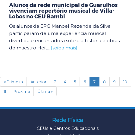
Alunos da rede municipal de Guarulhos
vivenciam repertório musical de Villa-
Lobos no CEU Bambi
Os alunos da EPG Manoel Rezende da Silva
participaram de uma experiência musical
divertida e encantadora sobre a história e obras
do maestro Heit...
[saiba mais]
(current)
« Primeira
Anterior
3
4
5
6
7
8
9
10
11
Próxima
Última »
Rede Física
CEUs e Centros Educacionais