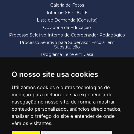
Galeria de Fotos
Informe SE - DGPE
Lista de Demanda (Consulta)
Ouvidoria da Educação
Processo Seletivo Interno de Coordenador Pedagógico
Processo Seletivo para Supervisor Escolar em
Substituição
Programa Leite em Casa
Solicitação de Vaga
Termos e Condições
O nosso site usa cookies
Utilizamos cookies e outras tecnologias de
medição para melhorar a sua experiência de
navegação no nosso site, de forma a mostrar
conteúdo personalizado, anúncios direcionados,
SECRETARIA DE EDUCAÇÃO
analisar o tráfego do site e entender de onde
Rua Claudino Barbosa, 313 - Macedo - Guarulhos/SP CEP 07113-040
vêm os visitantes.
Central de Atendimento: *55 11 2475-7300