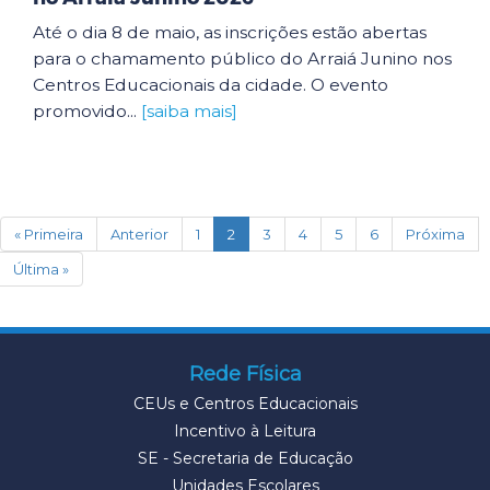
Até o dia 8 de maio, as inscrições estão abertas
para o chamamento público do Arraiá Junino nos
Centros Educacionais da cidade. O evento
promovido...
[saiba mais]
(current)
« Primeira
Anterior
1
2
3
4
5
6
Próxima
Última »
Rede Física
CEUs e Centros Educacionais
Incentivo à Leitura
SE - Secretaria de Educação
Unidades Escolares