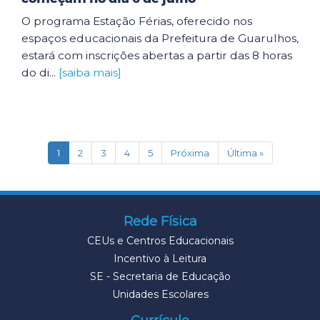
O programa Estação Férias, oferecido nos
espaços educacionais da Prefeitura de Guarulhos,
estará com inscrições abertas a partir das 8 horas
do di...
[saiba mais]
(current)
1
2
3
4
5
Próxima
Última »
Rede Física
CEUs e Centros Educacionais
Incentivo à Leitura
SE - Secretaria de Educação
Unidades Escolares