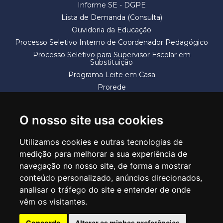
Informe SE - DGPE
Lista de Demanda (Consulta)
Ouvidoria da Educação
Processo Seletivo Interno de Coordenador Pedagógico
Processo Seletivo para Supervisor Escolar em
Substituição
Programa Leite em Casa
Prorede
Solicitação de Vaga
Termos e Condições
O nosso site usa cookies
Utilizamos cookies e outras tecnologias de
medição para melhorar a sua experiência de
navegação no nosso site, de forma a mostrar
conteúdo personalizado, anúncios direcionados,
SECRETARIA DE EDUCAÇÃO
analisar o tráfego do site e entender de onde
Rua Claudino Barbosa, 313 - Macedo - Guarulhos/SP CEP 07113-040
vêm os visitantes.
Central de Atendimento: *55 11 2475-7300
Concordo
Alterar as minhas preferências