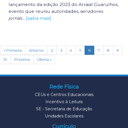
lançamento da edição 2023 do Arraial Guarulhos,
evento que reuniu autoridades, servidores
jornali...
[saiba mais]
(current)
« Primeira
Anterior
2
3
4
5
6
7
8
9
10
Próxima
Última »
Rede Física
CEUs e Centros Educacionais
Incentivo à Leitura
SE - Secretaria de Educação
Unidades Escolares
Currículo