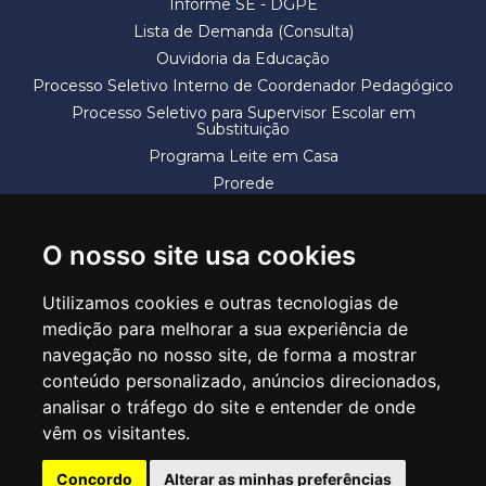
Informe SE - DGPE
Lista de Demanda (Consulta)
Ouvidoria da Educação
Processo Seletivo Interno de Coordenador Pedagógico
Processo Seletivo para Supervisor Escolar em
Substituição
Programa Leite em Casa
Prorede
Solicitação de Vaga
Termos e Condições
O nosso site usa cookies
Utilizamos cookies e outras tecnologias de
medição para melhorar a sua experiência de
navegação no nosso site, de forma a mostrar
conteúdo personalizado, anúncios direcionados,
SECRETARIA DE EDUCAÇÃO
analisar o tráfego do site e entender de onde
Rua Claudino Barbosa, 313 - Macedo - Guarulhos/SP CEP 07113-040
vêm os visitantes.
Central de Atendimento: *55 11 2475-7300
Concordo
Alterar as minhas preferências