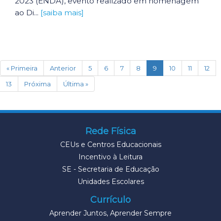
2023 (ENDA), evento realizado em homenagem
ao Di...
[saiba mais]
(current)
« Primeira
Anterior
5
6
7
8
9
10
11
12
13
Próxima
Última »
Rede Física
CEUs e Centros Educacionais
Incentivo à Leitura
SE - Secretaria de Educação
Unidades Escolares
Currículo
Aprender Juntos, Aprender Sempre