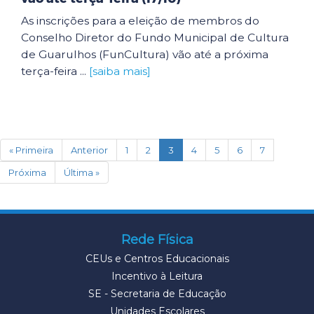
As inscrições para a eleição de membros do
Conselho Diretor do Fundo Municipal de Cultura
de Guarulhos (FunCultura) vão até a próxima
terça-feira ...
[saiba mais]
(current)
« Primeira
Anterior
1
2
3
4
5
6
7
Próxima
Última »
Rede Física
CEUs e Centros Educacionais
Incentivo à Leitura
SE - Secretaria de Educação
Unidades Escolares