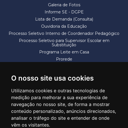
Galeria de Fotos
Informe SE - DGPE
Lista de Demanda (Consulta)
Ouvidoria da Educação
Processo Seletivo Interno de Coordenador Pedagógico
Processo Seletivo para Supervisor Escolar em
Substituição
Programa Leite em Casa
Prorede
Solicitação de Vaga
Termos e Condições
O nosso site usa cookies
Utilizamos cookies e outras tecnologias de
medição para melhorar a sua experiência de
navegação no nosso site, de forma a mostrar
conteúdo personalizado, anúncios direcionados,
SECRETARIA DE EDUCAÇÃO
analisar o tráfego do site e entender de onde
Rua Claudino Barbosa, 313 - Macedo - Guarulhos/SP CEP 07113-040
vêm os visitantes.
Central de Atendimento: *55 11 2475-7300