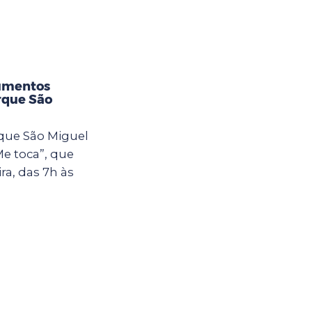
rumentos
rque São
rque São Miguel
Me toca”, que
ra, das 7h às