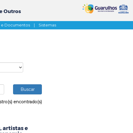
e Outros
s e Documentos
|
Sistemas
stro(s) encontrado(s)
 artistas e