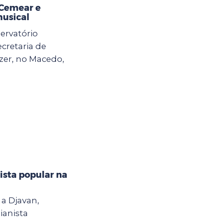
 Cemear e
musical
ervatório
ecretaria de
zer, no Macedo,
ista popular na
a Djavan,
ianista