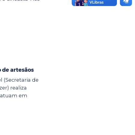
 de artesãos
l (Secretaria de
er) realiza
e atuam em