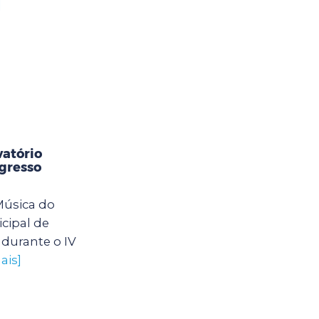
]
vatório
gresso
Música do
icipal de
 durante o IV
ais]