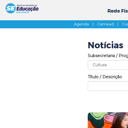
Rede Fís
Agenda
|
Cemead
|
Cur
Notícias
Subsecretaria / Pro
Título / Descrição