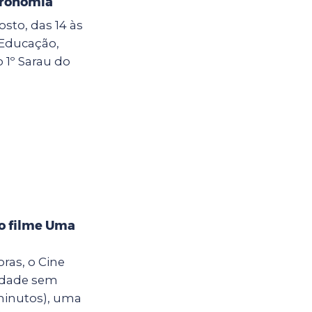
tronomia
sto, das 14 às
e Educação,
o 1º Sarau do
 o filme Uma
oras, o Cine
cidade sem
minutos), uma