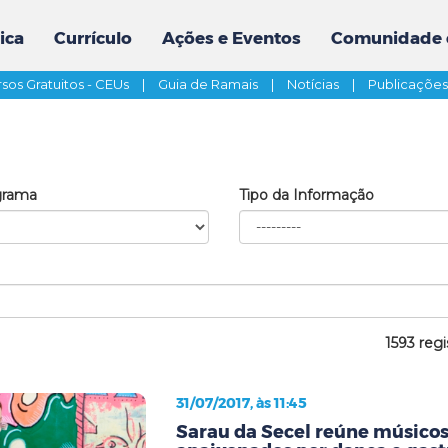
ica
Currículo
Ações e Eventos
Comunidade 
sos Gratuitos - CEUs
|
Guia de Ramais
|
Notícias
|
Publicaçõe
grama
Tipo da Informação
1593 regi
31/07/2017, às 11:45
Sarau da Secel reúne músicos,