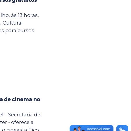
ho, às 13 horas,
, Cultura,
es para cursos
na de cinema no
el – Secretaria de
er - oferece a
 o cineasta Tico