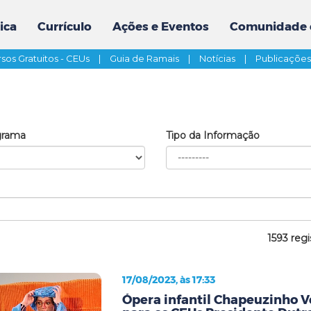
ica
Currículo
Ações e Eventos
Comunidade 
sos Gratuitos - CEUs
|
Guia de Ramais
|
Notícias
|
Publicaçõe
grama
Tipo da Informação
1593 regi
17/08/2023, às 17:33
Ópera infantil Chapeuzinho 