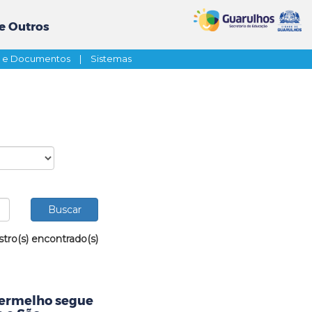
e Outros
s e Documentos
|
Sistemas
stro(s) encontrado(s)
Vermelho segue