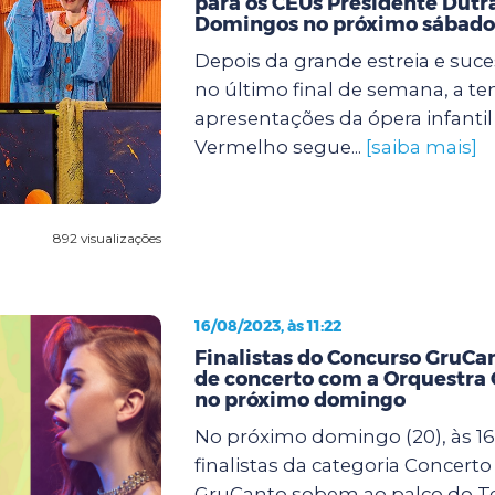
para os CEUs Presidente Dutr
Domingos no próximo sábado
Depois da grande estreia e suce
no último final de semana, a t
apresentações da ópera infanti
Vermelho segue...
[saiba mais]
892 visualizações
16/08/2023, às 11:22
Finalistas do Concurso GruCa
de concerto com a Orquestra 
no próximo domingo
No próximo domingo (20), às 16
finalistas da categoria Concert
GruCanto sobem ao palco do T