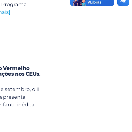
o Programa
mais]
o Vermelho
ações nos CEUs,
de setembro, o II
 apresenta
fantil inédita