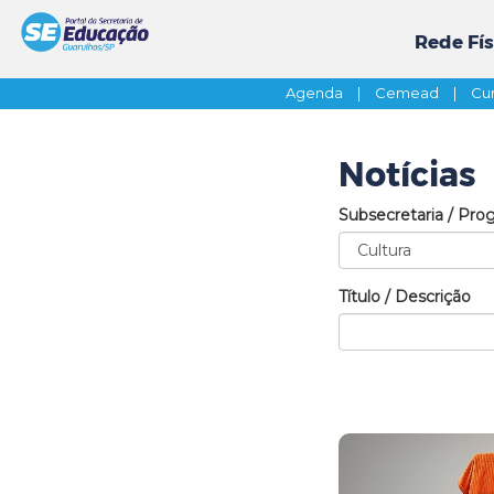
Rede Fís
Agenda
|
Cemead
|
Cur
Notícias
Subsecretaria / Pro
Título / Descrição