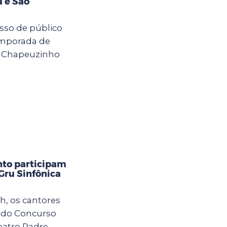
a e São
sso de público
emporada de
l Chapeuzinho
nto participam
Gru Sinfônica
h, os cantores
o do Concurso
eatro Padre