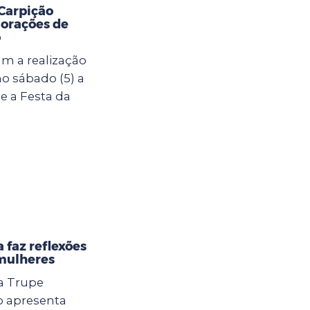
 Carpição
orações de
o
m a realização
o sábado (5) a
e a Festa da
 faz reflexões
 mulheres
 a Trupe
o apresenta