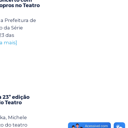
opros no Teatro
a Prefeitura de
 da Série
23 das
ba mais]
 23ª edição
do Teatro
ika, Michele
o do teatro