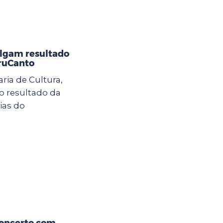
ulgam resultado
GruCanto
aria de Cultura,
o resultado da
ias do
concerto com