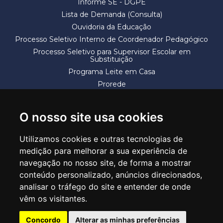
Informe SE - DGPE
Lista de Demanda (Consulta)
Ouvidoria da Educação
Processo Seletivo Interno de Coordenador Pedagógico
Processo Seletivo para Supervisor Escolar em
Substituição
Programa Leite em Casa
Prorede
Solicitação de Vaga
Termos e Condições
O nosso site usa cookies
Utilizamos cookies e outras tecnologias de
medição para melhorar a sua experiência de
navegação no nosso site, de forma a mostrar
conteúdo personalizado, anúncios direcionados,
SECRETARIA DE EDUCAÇÃO
analisar o tráfego do site e entender de onde
Rua Claudino Barbosa, 313 - Macedo - Guarulhos/SP CEP 07113-040
vêm os visitantes.
Central de Atendimento: *55 11 2475-7300
Concordo
Alterar as minhas preferências