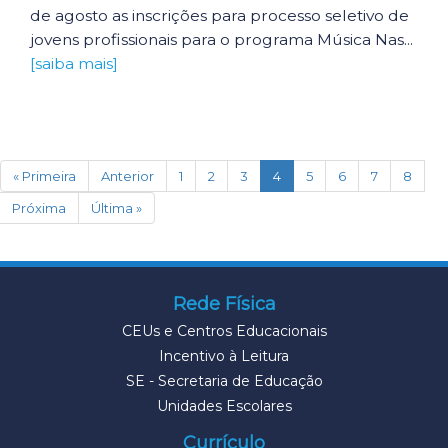
de agosto as inscrições para processo seletivo de
jovens profissionais para o programa Música Nas...
[saiba mais]
(current)
« Primeira
Anterior
1
2
3
4
5
6
7
8
Próxima
Última »
Rede Física
CEUs e Centros Educacionais
Incentivo à Leitura
SE - Secretaria de Educação
Unidades Escolares
Currículo