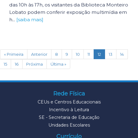
das 10h às 17h, os visitantes da Biblioteca Monteiro
Lobato podem conferir exposição multimídia em
h...
[saiba mais]
(current)
« Primeira
Anterior
8
9
10
11
12
13
14
15
16
Próxima
Última »
Rede Física
CEUs e Centros Educacionais
Incentivo à Leitura
SE - Secretaria de Educação
Unidades Escolares
Currículo