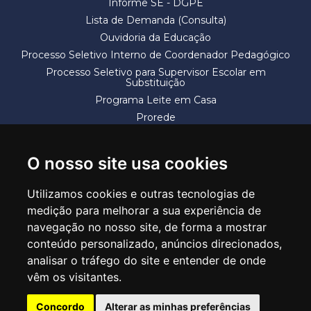
Informe SE - DGPE
Lista de Demanda (Consulta)
Ouvidoria da Educação
Processo Seletivo Interno de Coordenador Pedagógico
Processo Seletivo para Supervisor Escolar em
Substituição
Programa Leite em Casa
Prorede
Solicitação de Vaga
Termos e Condições
O nosso site usa cookies
Utilizamos cookies e outras tecnologias de
medição para melhorar a sua experiência de
navegação no nosso site, de forma a mostrar
conteúdo personalizado, anúncios direcionados,
SECRETARIA DE EDUCAÇÃO
analisar o tráfego do site e entender de onde
Rua Claudino Barbosa, 313 - Macedo - Guarulhos/SP CEP 07113-040
vêm os visitantes.
Central de Atendimento: *55 11 2475-7300
Concordo
Alterar as minhas preferências