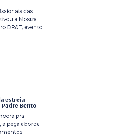
issionais das
tivou a Mostra
tro DR&T, evento
 estreia
o Padre Bento
mbora pra
, a peça aborda
namentos