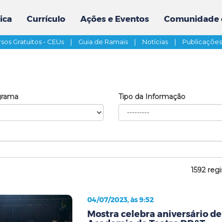
ica
Currículo
Ações e Eventos
Comunidade 
sos Gratuitos - CEUs
|
Guia de Ramais
|
Notícias
|
Publicaçõe
grama
Tipo da Informação
1592 regi
04/07/2023, às 9:52
Mostra celebra aniversário de