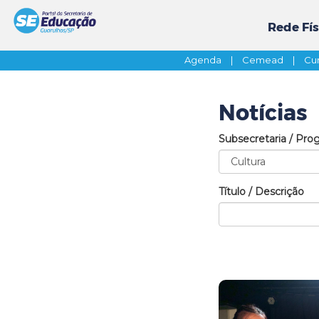
Rede Fís
Agenda
|
Cemead
|
Cur
Notícias
Subsecretaria / Pro
Título / Descrição