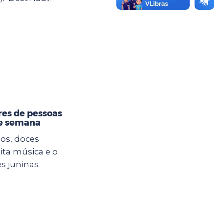
res de pessoas
de semana
os, doces
muita música e o
es juninas