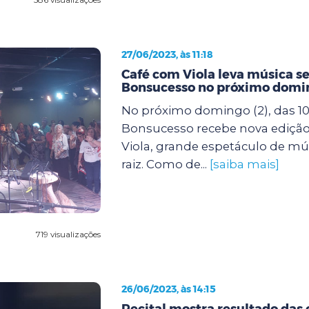
27/06/2023, às 11:18
Café com Viola leva música s
Bonsucesso no próximo domi
No próximo domingo (2), das 10
Bonsucesso recebe nova ediçã
Viola, grande espetáculo de mú
raiz. Como de...
[saiba mais]
719 visualizações
26/06/2023, às 14:15
Recital mostra resultado das 