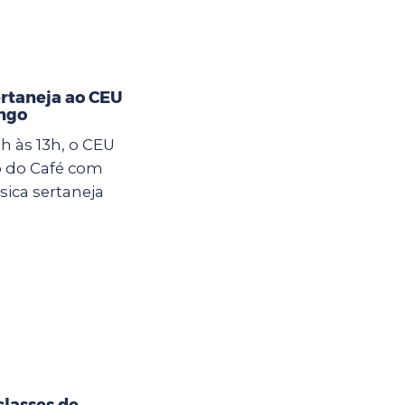
ertaneja ao CEU
ngo
h às 13h, o CEU
o do Café com
sica sertaneja
classes de