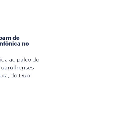
ipam de
nfônica no
ida ao palco do
 guarulhenses
ura, do Duo