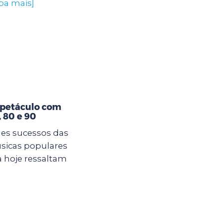
iba mais]
spetáculo com
 80 e 90
es sucessos das
sicas populares
 hoje ressaltam