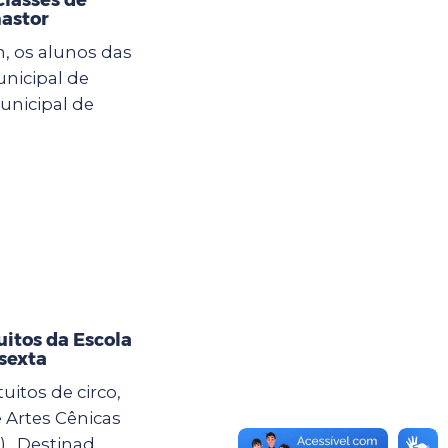
astor
h, os alunos das
nicipal de
unicipal de
uitos da Escola
 sexta
uitos de circo,
e Artes Cênicas
. Destinad...