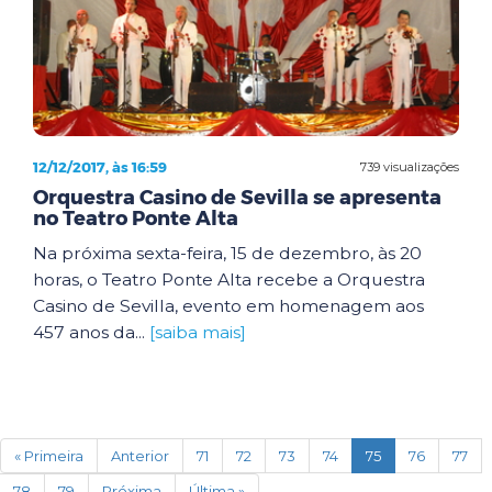
12/12/2017, às 16:59
739 visualizações
Orquestra Casino de Sevilla se apresenta
no Teatro Ponte Alta
Na próxima sexta-feira, 15 de dezembro, às 20
horas, o Teatro Ponte Alta recebe a Orquestra
Casino de Sevilla, evento em homenagem aos
457 anos da...
[saiba mais]
(current)
« Primeira
Anterior
71
72
73
74
75
76
77
78
79
Próxima
Última »