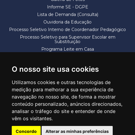
Informe SE - DGPE
Lista de Demanda (Consulta)
Ouvidoria da Educação
Processo Seletivo Interno de Coordenador Pedagógico
Processo Seletivo para Supervisor Escolar em
Substituição
Programa Leite em Casa
Solicitação de Vaga
Termos e Condições
O nosso site usa cookies
Utilizamos cookies e outras tecnologias de
medição para melhorar a sua experiência de
navegação no nosso site, de forma a mostrar
conteúdo personalizado, anúncios direcionados,
SECRETARIA DE EDUCAÇÃO
analisar o tráfego do site e entender de onde
Rua Claudino Barbosa, 313 - Macedo - Guarulhos/SP CEP 07113-040
vêm os visitantes.
Central de Atendimento: *55 11 2475-7300
Concordo
Alterar as minhas preferências