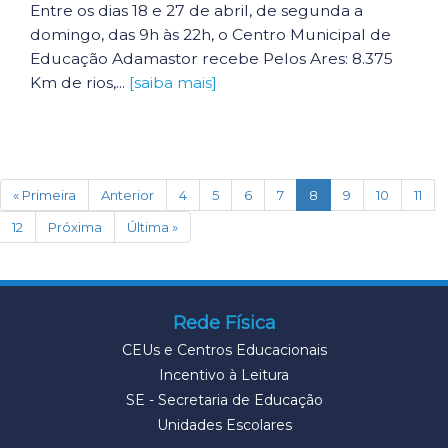
Entre os dias 18 e 27 de abril, de segunda a
domingo, das 9h às 22h, o Centro Municipal de
Educação Adamastor recebe Pelos Ares: 8.375
Km de rios,...
[saiba mais]
(current)
« Primeira
Anterior
4
5
6
7
8
9
10
11
12
Próxima
Última »
Rede Física
CEUs e Centros Educacionais
Incentivo à Leitura
SE - Secretaria de Educação
Unidades Escolares