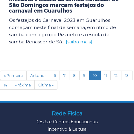
São Domingos marcam festejos do
carnaval em Guarulhos
Os festejos do Carnaval 2023 em Guarulhos
começam neste final de semana, em ritmo de
samba com o grupo Rizzueto e a escola de
samba Renascer de Sã...
[saiba mais]
(current)
« Primeira
Anterior
6
7
8
9
10
11
12
13
14
Próxima
Última »
Rede Física
CEUs e Centros Educacionais
Incentivo à Leitura