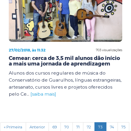
27/02/2018, às 11:32
703 visualizações
Cemear: cerca de 3,5 mil alunos dão início
a mais uma jornada de aprendizagem
Alunos dos cursos regulares de música do
Conservatório de Guarulhos, línguas estrangeiras,
artesanato, cursos livres e projetos oferecidos
pelo Ce...
[saiba mais]
(current)
« Primeira
Anterior
69
70
71
72
73
74
75