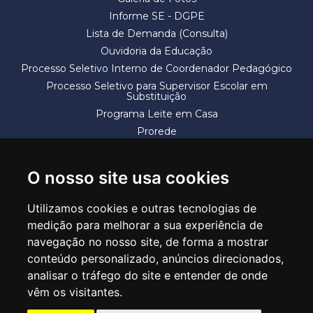
Informe SE - DGPE
Lista de Demanda (Consulta)
Ouvidoria da Educação
Processo Seletivo Interno de Coordenador Pedagógico
Processo Seletivo para Supervisor Escolar em
Substituição
Programa Leite em Casa
Prorede
Solicitação de Vaga
Termos e Condições
O nosso site usa cookies
Utilizamos cookies e outras tecnologias de
medição para melhorar a sua experiência de
navegação no nosso site, de forma a mostrar
conteúdo personalizado, anúncios direcionados,
SECRETARIA DE EDUCAÇÃO
analisar o tráfego do site e entender de onde
Rua Claudino Barbosa, 313 - Macedo - Guarulhos/SP CEP 07113-040
vêm os visitantes.
Central de Atendimento: *55 11 2475-7300