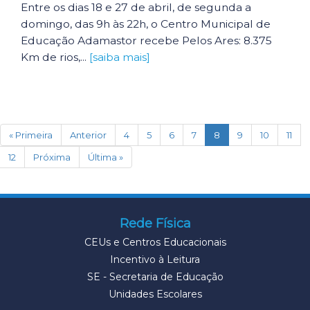
Entre os dias 18 e 27 de abril, de segunda a
domingo, das 9h às 22h, o Centro Municipal de
Educação Adamastor recebe Pelos Ares: 8.375
Km de rios,...
[saiba mais]
(current)
« Primeira
Anterior
4
5
6
7
8
9
10
11
12
Próxima
Última »
Rede Física
CEUs e Centros Educacionais
Incentivo à Leitura
SE - Secretaria de Educação
Unidades Escolares