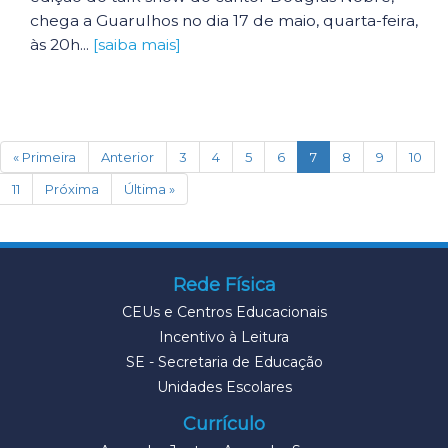
chega a Guarulhos no dia 17 de maio, quarta-feira,
às 20h...
[saiba mais]
(current)
« Primeira
Anterior
3
4
5
6
7
8
9
10
11
Próxima
Última »
Rede Física
CEUs e Centros Educacionais
Incentivo à Leitura
SE - Secretaria de Educação
Unidades Escolares
Currículo