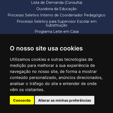
Lista de Demanda (Consulta)
Ouvidoria da Educação
Processo Seletivo Interno de Coordenador Pedagógico
Processo Seletivo para Supervisor Escolar em
Substituição
Programa Leite em Casa
Solicitação de Vaga
Termos e Condições
O nosso site usa cookies
Utilizamos cookies e outras tecnologias de
medição para melhorar a sua experiência de
navegação no nosso site, de forma a mostrar
conteúdo personalizado, anúncios direcionados,
SECRETARIA DE EDUCAÇÃO
analisar o tráfego do site e entender de onde
Rua Claudino Barbosa, 313 - Macedo - Guarulhos/SP CEP 07113-040
vêm os visitantes.
Central de Atendimento: *55 11 2475-7300
Concordo
Alterar as minhas preferências
PT