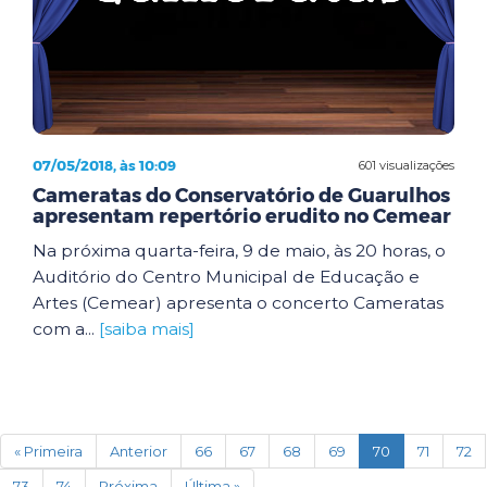
07/05/2018, às 10:09
601 visualizações
Cameratas do Conservatório de Guarulhos
apresentam repertório erudito no Cemear
Na próxima quarta-feira, 9 de maio, às 20 horas, o
Auditório do Centro Municipal de Educação e
Artes (Cemear) apresenta o concerto Cameratas
com a...
[saiba mais]
(current)
« Primeira
Anterior
66
67
68
69
70
71
72
73
74
Próxima
Última »