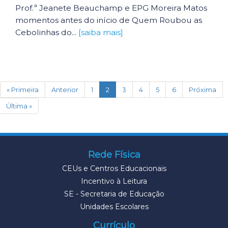
Prof.ª Jeanete Beauchamp e EPG Moreira Matos
momentos antes do início de Quem Roubou as
Cebolinhas do...
[saiba mais]
(current)
« Primeira
Anterior
1
2
3
4
5
6
Próxima
Última »
Rede Física
CEUs e Centros Educacionais
Incentivo à Leitura
SE - Secretaria de Educação
Unidades Escolares
Currículo