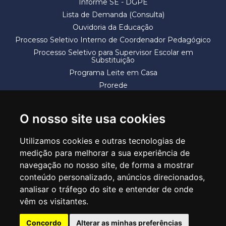
Informe SE - DGPE
Lista de Demanda (Consulta)
Ouvidoria da Educação
Processo Seletivo Interno de Coordenador Pedagógico
Processo Seletivo para Supervisor Escolar em
Substituição
Programa Leite em Casa
Prorede
Solicitação de Vaga
Termos e Condições
O nosso site usa cookies
Utilizamos cookies e outras tecnologias de
medição para melhorar a sua experiência de
navegação no nosso site, de forma a mostrar
conteúdo personalizado, anúncios direcionados,
SECRETARIA DE EDUCAÇÃO
analisar o tráfego do site e entender de onde
Rua Claudino Barbosa, 313 - Macedo - Guarulhos/SP CEP 07113-040
vêm os visitantes.
Central de Atendimento: *55 11 2475-7300
Concordo
Alterar as minhas preferências