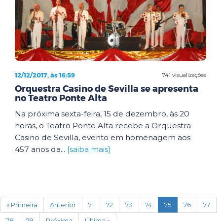
12/12/2017, às 16:59
741 visualizações
Orquestra Casino de Sevilla se apresenta
no Teatro Ponte Alta
Na próxima sexta-feira, 15 de dezembro, às 20
horas, o Teatro Ponte Alta recebe a Orquestra
Casino de Sevilla, evento em homenagem aos
457 anos da...
[saiba mais]
(current)
« Primeira
Anterior
71
72
73
74
75
76
77
78
79
Próxima
Última »