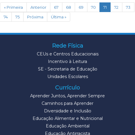
(current)
« Primeira
Anterior
67
68
69
70
71
72
73
74
75
Próxima
Última »
Rede Física
CEUs e Centros Educacionais
Incentivo à Leitura
SE - Secretaria de Educação
Unidades Escolares
Currículo
Aprender Juntos, Aprender Sempre
Caminhos para Aprender
Diversidade e Inclusão
Educação Alimentar e Nutricional
Educação Ambiental
Educação Antirracista