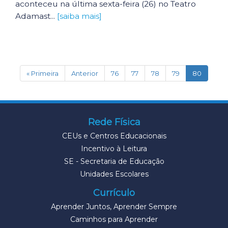
aconteceu na última sexta-feira (26) no Teatro
Adamast...
[saiba mais]
(current
« Primeira
Anterior
76
77
78
79
80
Rede Física
CEUs e Centros Educacionais
Incentivo à Leitura
SE - Secretaria de Educação
Unidades Escolares
Currículo
Aprender Juntos, Aprender Sempre
Caminhos para Aprender