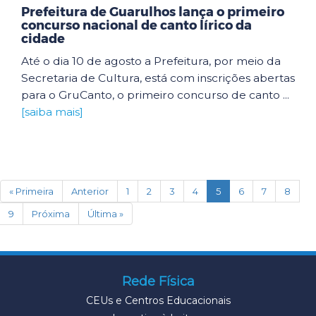
Prefeitura de Guarulhos lança o primeiro
concurso nacional de canto lírico da
cidade
Até o dia 10 de agosto a Prefeitura, por meio da
Secretaria de Cultura, está com inscrições abertas
para o GruCanto, o primeiro concurso de canto ...
[saiba mais]
(current)
« Primeira
Anterior
1
2
3
4
5
6
7
8
9
Próxima
Última »
Rede Física
CEUs e Centros Educacionais