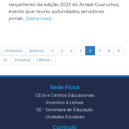
lançamento da edição 2023 do Arraial Guarulhos,
evento que reuniu autoridades, servidores
jornali...
[saiba mais]
(current)
« Primeira
Anterior
2
3
4
5
6
7
8
9
10
Próxima
Última »
Rede Física
CEUs e Centros Educacionais
Incentivo à Leitura
SE - Secretaria de Educação
Unidades Escolares
Currículo