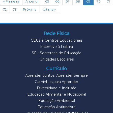
(current)
« Primeira
Anterior
65
66
67
68
69
70
71
72
73
Próxima
Última »
Rede Física
CEUs e Centros Educacionais
Incentivo à Leitura
SE - Secretaria de Educação
Unidades Escolares
Currículo
Aprender Juntos, Aprender Sempre
Caminhos para Aprender
Diversidade e Inclusão
Educação Alimentar e Nutricional
Educação Ambiental
Educação Antirracista