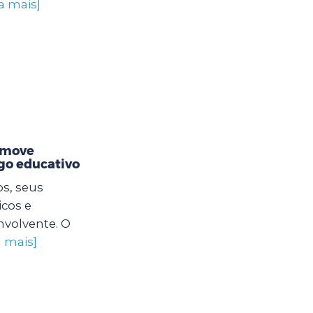
a mais]
romove
ogo educativo
os, seus
icos e
nvolvente. O
a mais]