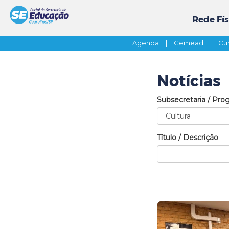
Rede Fís
Agenda
|
Cemead
|
Cur
Notícias
Subsecretaria / Pro
Título / Descrição