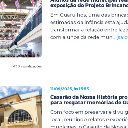
exposição do Projeto Brincan
Em Guarulhos, uma das brincad
estimadas da infância está aju
transformar a relação entre laz
com alunos da rede mun...
[sai
430 visualizações
11/09/2025, às 15:53
Casarão da Nossa História pr
para resgatar memórias de G
Com foco em preservar e divulga
local, reunindo relatos e experi
munícipes, o Casarão da Nossa H