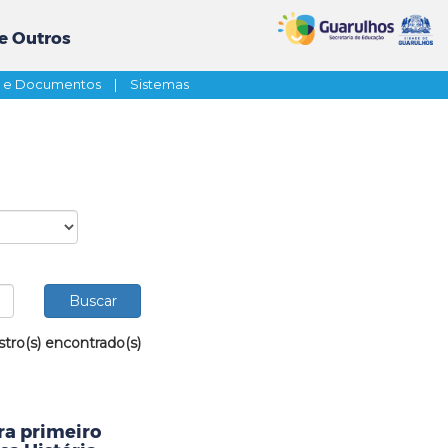
e Outros
s e Documentos
|
Sistemas
stro(s) encontrado(s)
ra primeiro