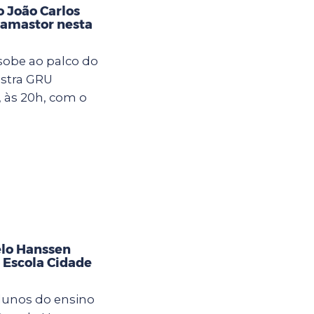
 João Carlos
damastor nesta
sobe ao palco do
stra GRU
, às 20h, com o
elo Hanssen
 Escola Cidade
lunos do ensino