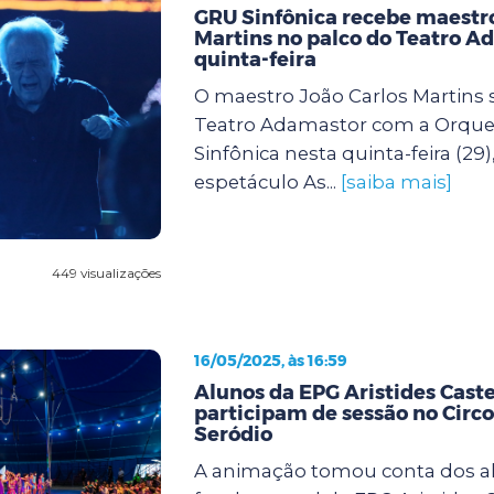
GRU Sinfônica recebe maestro
Martins no palco do Teatro A
quinta-feira
O maestro João Carlos Martins 
Teatro Adamastor com a Orque
Sinfônica nesta quinta-feira (29)
espetáculo As...
[saiba mais]
449 visualizações
16/05/2025, às 16:59
Alunos da EPG Aristides Cast
participam de sessão no Circo
Seródio
A animação tomou conta dos a