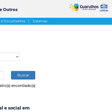
e Outros
s e Documentos
|
Sistemas
stro(s) encontrado(s)
al e social em