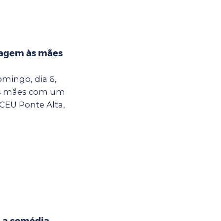
nagem às mães
mingo, dia 6,
s mães com um
CEU Ponte Alta,
a a comédia