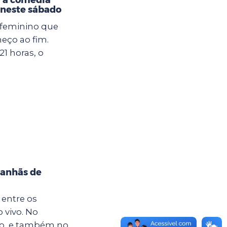
neste sábado
 feminino que
eço ao fim.
21 horas, o
manhãs de
 entre os
 vivo. No
io, e também no