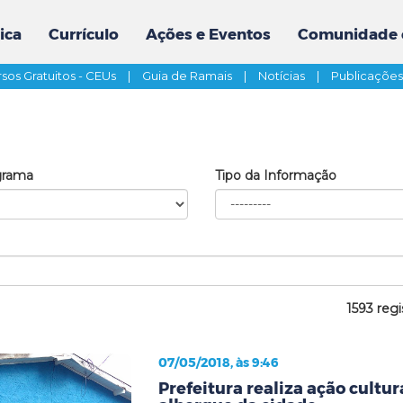
ica
Currículo
Ações e Eventos
Comunidade 
sos Gratuitos - CEUs
|
Guia de Ramais
|
Notícias
|
Publicaçõe
grama
Tipo da Informação
1593 regi
07/05/2018, às 9:46
Prefeitura realiza ação cultur