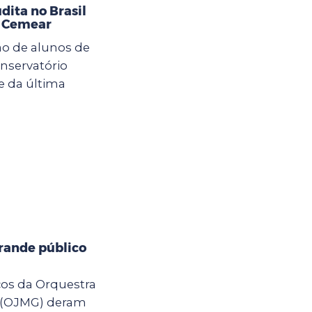
ita no Brasil
o Cemear
ão de alunos de
onservatório
e da última
rande público
cos da Orquestra
 (OJMG) deram