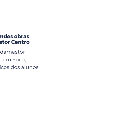
andes obras
tor Centro
 Adamastor
s em Foco,
icos dos alunos