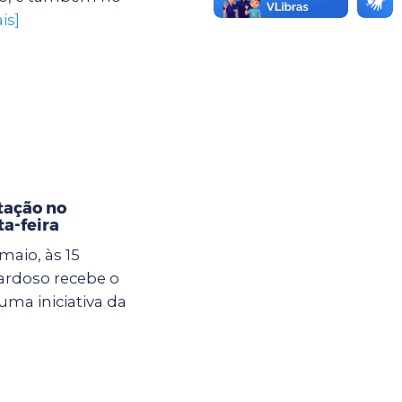
is]
tação no
a-feira
maio, às 15
Cardoso recebe o
uma iniciativa da