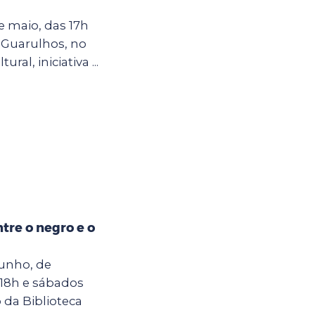
e maio, das 17h
 Guarulhos, no
ral, iniciativa ...
tre o negro e o
junho, de
 18h e sábados
o da Biblioteca