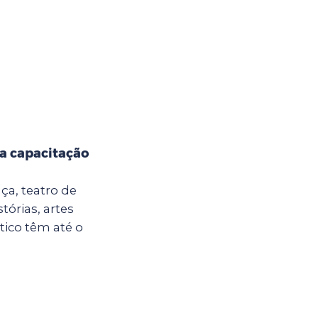
ra capacitação
nça, teatro de
tórias, artes
tico têm até o