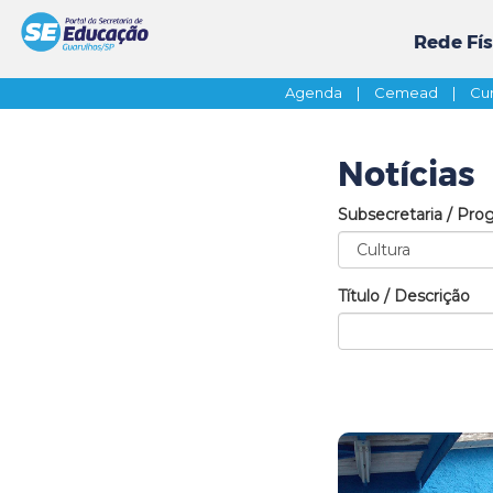
Rede Fís
Agenda
|
Cemead
|
Cur
Notícias
Subsecretaria / Pro
Título / Descrição