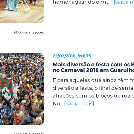
homenageando o mú...
[saiba m
690 visualizações
22/02/2018, às 8:15
Mais diversão e festa com os 
no Carnaval 2018 em Guarulh
E para aqueles que ainda têm f
diversão e festa, o final de sem
atrações com os blocos de rua d
No...
[saiba mais]
509 visualizações