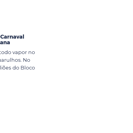
Carnaval
mana
 todo vapor no
arulhos. No
oliões do Bloco