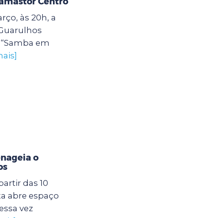
damastor Centro
rço, às 20h, a
 Guarulhos
o “Samba em
mais]
enageia o
os
artir das 10
ta abre espaço
essa vez