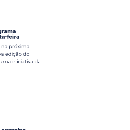
ograma
ta-feira
a na próxima
ova edição do
uma iniciativa da
a encontro