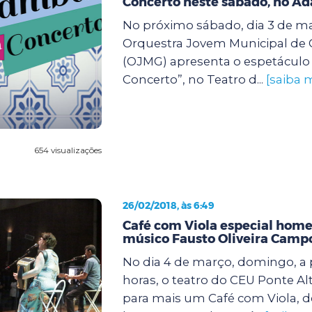
Concerto neste sábado, no A
No próximo sábado, dia 3 de ma
Orquestra Jovem Municipal de
(OJMG) apresenta o espetácul
Concerto”, no Teatro d...
[saiba 
654 visualizações
26/02/2018, às 6:49
Café com Viola especial hom
músico Fausto Oliveira Camp
No dia 4 de março, domingo, a p
horas, o teatro do CEU Ponte Al
para mais um Café com Viola, d