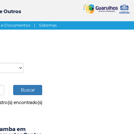
e Outros
s e Documentos
|
Sistemas
stro(s) encontrado(s)
 Samba em