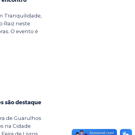
m Tranquilidade,
o Raiz neste
oras. O evento é
es são destaque
tura de Guarulhos
os na Cidade
Feira de Livros