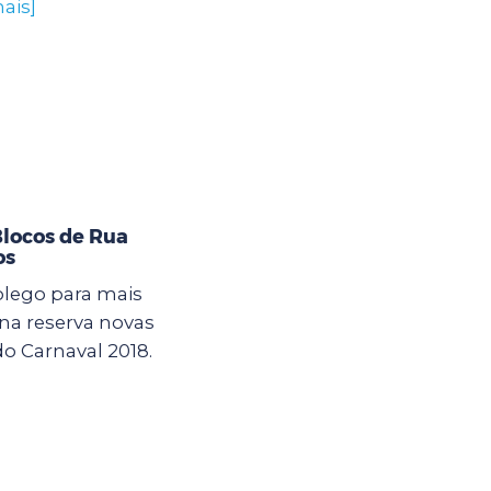
ais]
Blocos de Rua
os
olego para mais
ana reserva novas
o Carnaval 2018.