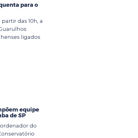
quenta para o
 partir das 10h, a
 Guarulhos
henses ligados
ompõem equipe
mba de SP
oordenador do
Conservatório