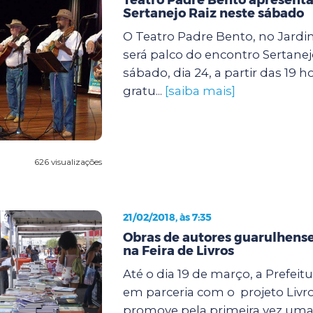
Sertanejo Raiz neste sábado
O Teatro Padre Bento, no Jardi
será palco do encontro Sertanej
sábado, dia 24, a partir das 19 h
gratu...
[saiba mais]
626 visualizações
21/02/2018, às 7:35
Obras de autores guarulhens
na Feira de Livros
Até o dia 19 de março, a Prefei
em parceria com o projeto Livr
promove pela primeira vez uma 