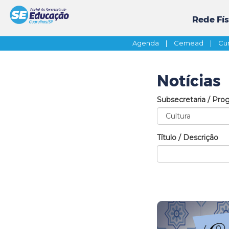
Rede Fís
Agenda
|
Cemead
|
Cur
Notícias
Subsecretaria / Pro
Título / Descrição