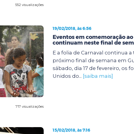
552 visualizações
19/02/2018, às 6:56
Eventos em comemoração ao 
continuam neste final de se
E a folia de Carnaval continua a
próximo final de semana em Gu
sábado, dia 17 de fevereiro, os f
Unidos do...
[saiba mais]
717 visualizações
15/02/2018, às 7:16