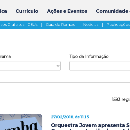
ica
Currículo
Ações e Eventos
Comunidade 
sos Gratuitos - CEUs
|
Guia de Ramais
|
Notícias
|
Publicaçõe
grama
Tipo da Informação
1593 regi
27/02/2018, às 11:15
Orquestra Jovem apresenta