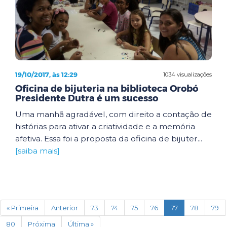
19/10/2017, às 12:29
1034 visualizações
Oficina de bijuteria na biblioteca Orobó
Presidente Dutra é um sucesso
Uma manhã agradável, com direito a contação de
histórias para ativar a criatividade e a memória
afetiva. Essa foi a proposta da oficina de bijuter...
[saiba mais]
(current)
« Primeira
Anterior
73
74
75
76
77
78
79
80
Próxima
Última »