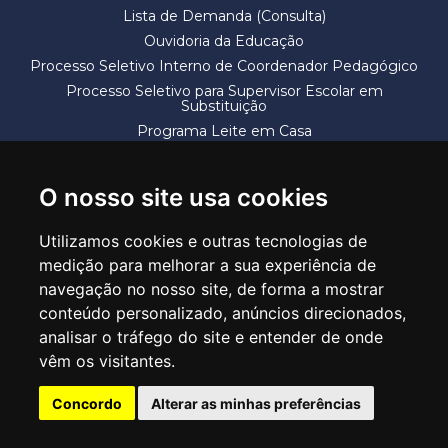
Lista de Demanda (Consulta)
Ouvidoria da Educação
Processo Seletivo Interno de Coordenador Pedagógico
Processo Seletivo para Supervisor Escolar em
Substituição
Programa Leite em Casa
Solicitação de Vaga
Termos e Condições
O nosso site usa cookies
Utilizamos cookies e outras tecnologias de
medição para melhorar a sua experiência de
navegação no nosso site, de forma a mostrar
conteúdo personalizado, anúncios direcionados,
SECRETARIA DE EDUCAÇÃO
analisar o tráfego do site e entender de onde
Rua Claudino Barbosa, 313 - Macedo - Guarulhos/SP CEP 07113-040
vêm os visitantes.
Central de Atendimento: *55 11 2475-7300
Concordo
Alterar as minhas preferências
PT