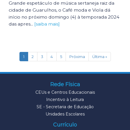
Grande espetáculo de música sertaneja raiz da
cidade de Guarulhos, o Café moda e Viola dá
início no próximo domingo (4) à temporada 2024
das apres...
[saiba mais]
(current)
1
2
3
4
5
Próxima
Última »
Rede Física
CEUs e Centros Educacionais
Incentivo à Leitura
SE - Secretaria de Educação
Unidades Escolares
Currículo