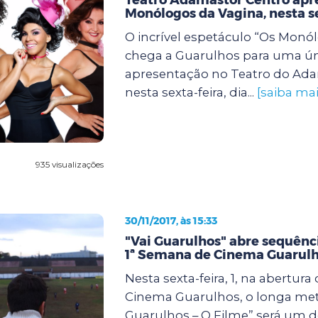
Monólogos da Vagina, nesta s
O incrível espetáculo “Os Monó
chega a Guarulhos para uma ún
apresentação no Teatro do Ada
nesta sexta-feira, dia...
[saiba mai
935 visualizações
30/11/2017, às 15:33
"Vai Guarulhos" abre sequênc
1ª Semana de Cinema Guarul
Nesta sexta-feira, 1, na abertur
Cinema Guarulhos, o longa me
Guarulhos – O Filme” será um 