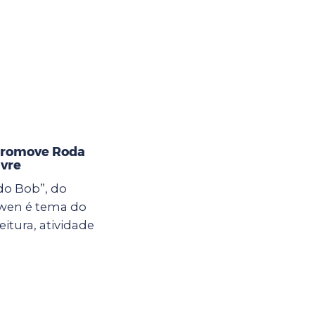
 promove Roda
ivre
do Bob”, do
owen é tema do
itura, atividade