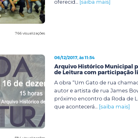
oferecid...
[saiba mais]
766 visualizações
06/12/2017, às 11:54
Arquivo Histórico Municipal
de Leitura com participação l
A obra “Um Gato de rua chama
autor e artista de rua James B
próximo encontro da Roda de Le
que acontecerá...
[saiba mais]
584 visualizações