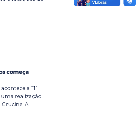
hos começa
 acontece a “1ª
 uma realização
 Grucine. A