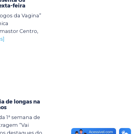
exta-feira
logos da Vagina”
ica
mastor Centro,
s]
ia de longas na
hos
a da 1ª semana de
tragem “Vai
dos destaques do