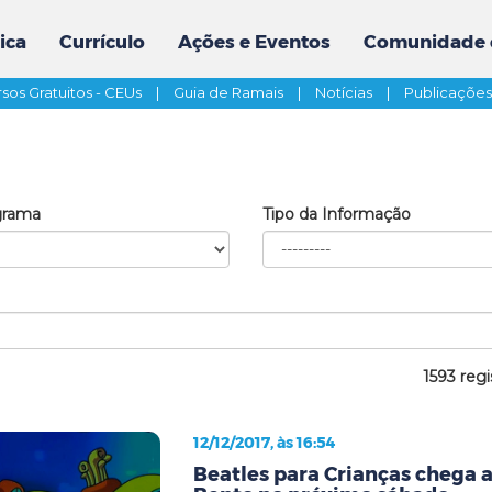
ica
Currículo
Ações e Eventos
Comunidade 
sos Gratuitos - CEUs
|
Guia de Ramais
|
Notícias
|
Publicaçõe
grama
Tipo da Informação
1593 regi
12/12/2017, às 16:54
Beatles para Crianças chega 