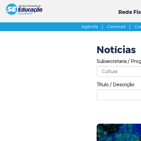
Rede Fís
Agenda
|
Cemead
|
Cur
Notícias
Subsecretaria / Pro
Título / Descrição