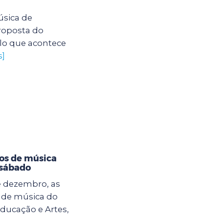
úsica de
proposta do
ulo que acontece
s]
tos de música
 sábado
e dezembro, as
s de música do
ducação e Artes,