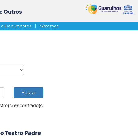
e Outros
s e Documentos
|
Sistemas
stro(s) encontrado(s)
ao Teatro Padre