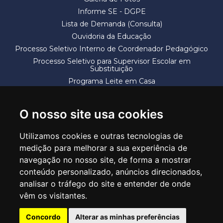
Informe SE - DGPE
Lista de Demanda (Consulta)
Ouvidoria da Educação
Processo Seletivo Interno de Coordenador Pedagógico
Processo Seletivo para Supervisor Escolar em
Substituição
Programa Leite em Casa
Solicitação de Vaga
Termos e Condições
O nosso site usa cookies
Utilizamos cookies e outras tecnologias de
medição para melhorar a sua experiência de
navegação no nosso site, de forma a mostrar
conteúdo personalizado, anúncios direcionados,
SECRETARIA DE EDUCAÇÃO
analisar o tráfego do site e entender de onde
Rua Claudino Barbosa, 313 - Macedo - Guarulhos/SP CEP 07113-040
vêm os visitantes.
Central de Atendimento: *55 11 2475-7300
Concordo
Alterar as minhas preferências