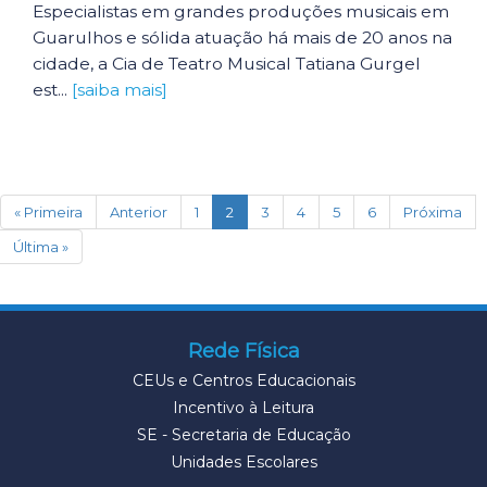
Especialistas em grandes produções musicais em
Guarulhos e sólida atuação há mais de 20 anos na
cidade, a Cia de Teatro Musical Tatiana Gurgel
est...
[saiba mais]
(current)
« Primeira
Anterior
1
2
3
4
5
6
Próxima
Última »
Rede Física
CEUs e Centros Educacionais
Incentivo à Leitura
SE - Secretaria de Educação
Unidades Escolares