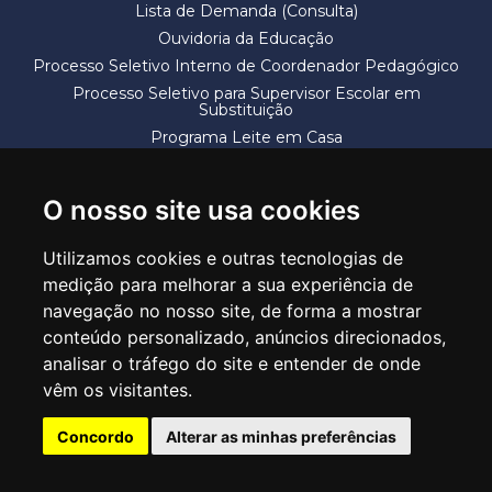
Lista de Demanda (Consulta)
Ouvidoria da Educação
Processo Seletivo Interno de Coordenador Pedagógico
Processo Seletivo para Supervisor Escolar em
Substituição
Programa Leite em Casa
Solicitação de Vaga
Termos e Condições
O nosso site usa cookies
Utilizamos cookies e outras tecnologias de
medição para melhorar a sua experiência de
navegação no nosso site, de forma a mostrar
conteúdo personalizado, anúncios direcionados,
SECRETARIA DE EDUCAÇÃO
analisar o tráfego do site e entender de onde
Rua Claudino Barbosa, 313 - Macedo - Guarulhos/SP CEP 07113-040
vêm os visitantes.
Central de Atendimento: *55 11 2475-7300
Concordo
Alterar as minhas preferências
PT