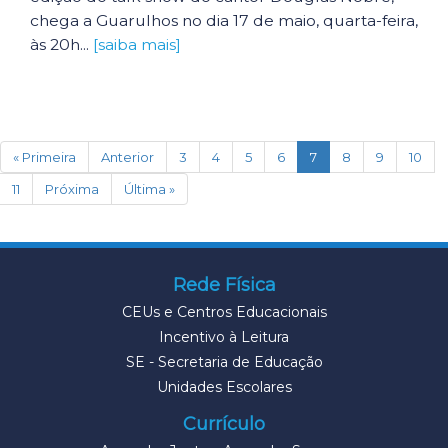
chega a Guarulhos no dia 17 de maio, quarta-feira,
às 20h...
[saiba mais]
(current)
« Primeira
Anterior
3
4
5
6
7
8
9
10
11
Próxima
Última »
Rede Física
CEUs e Centros Educacionais
Incentivo à Leitura
SE - Secretaria de Educação
Unidades Escolares
Currículo