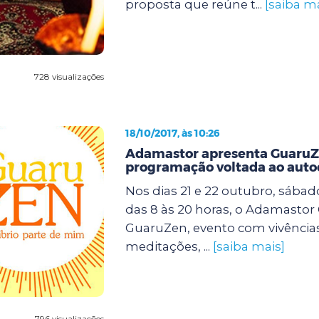
proposta que reúne t...
[saiba ma
728 visualizações
18/10/2017, às 10:26
Adamastor apresenta Guaru
programação voltada ao aut
Nos dias 21 e 22 outubro, sába
das 8 às 20 horas, o Adamastor
GuaruZen, evento com vivências,
meditações, ...
[saiba mais]
796 visualizações