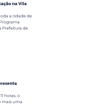
ação na Vila
toda a cidade de
o Programa
a Prefeitura de
presenta
1 horas, o
be mais uma