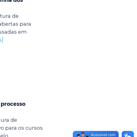
itura de
abertas para
ressadas em
s]
 processo
tura de
o para os cursos
pelo