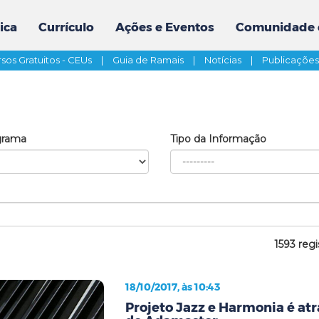
ica
Currículo
Ações e Eventos
Comunidade 
sos Gratuitos - CEUs
|
Guia de Ramais
|
Notícias
|
Publicaçõe
grama
Tipo da Informação
1593 regi
18/10/2017, às 10:43
Projeto Jazz e Harmonia é atr