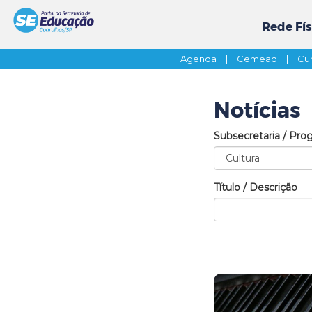
Rede Fís
Agenda
|
Cemead
|
Cur
Notícias
Subsecretaria / Pro
Título / Descrição