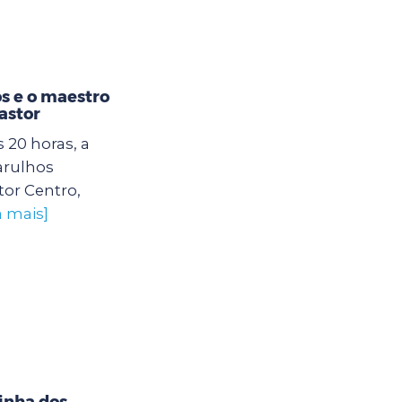
s e o maestro
astor
s 20 horas, a
arulhos
or Centro,
a mais]
inha dos