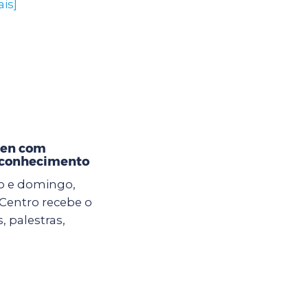
is]
Zen com
oconhecimento
do e domingo,
 Centro recebe o
 palestras,