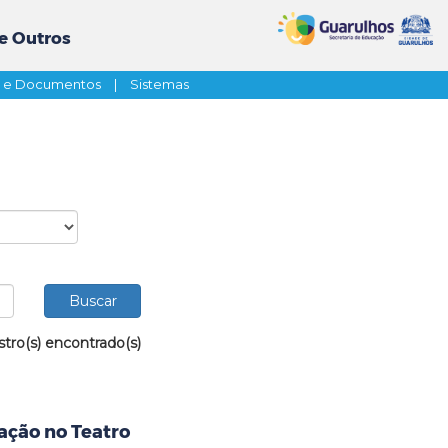
e Outros
s e Documentos
|
Sistemas
stro(s) encontrado(s)
ação no Teatro