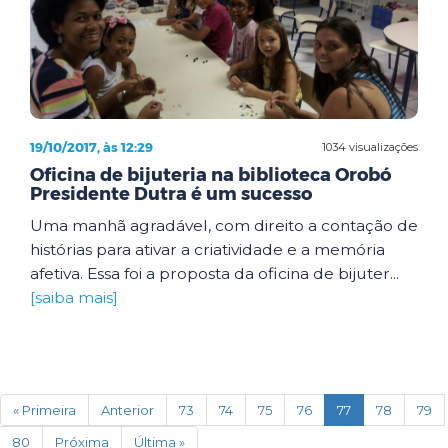
19/10/2017, às 12:29
1034 visualizações
Oficina de bijuteria na biblioteca Orobó
Presidente Dutra é um sucesso
Uma manhã agradável, com direito a contação de
histórias para ativar a criatividade e a memória
afetiva. Essa foi a proposta da oficina de bijuter...
[saiba mais]
(current)
« Primeira
Anterior
73
74
75
76
77
78
79
80
Próxima
Última »