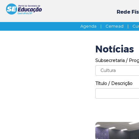
Rede Fís
Agenda
|
Cemead
|
Cur
Notícias
Subsecretaria / Pro
Título / Descrição