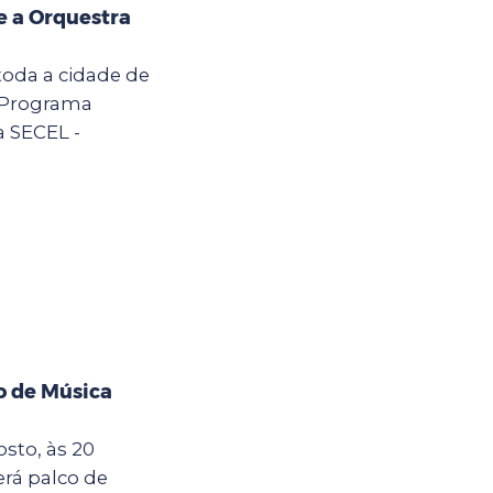
e a Orquestra
toda a cidade de
o Programa
a SECEL -
o de Música
osto, às 20
rá palco de