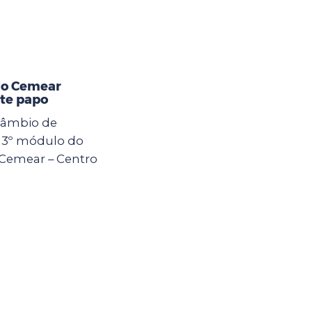
do Cemear
ate papo
rcâmbio de
o 3º módulo do
Cemear – Centro