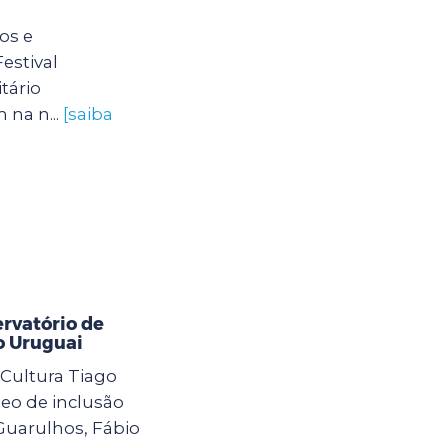
os e
estival
tário
 na n...
[saiba
ervatório de
o Uruguai
 Cultura Tiago
leo de inclusão
Guarulhos, Fábio