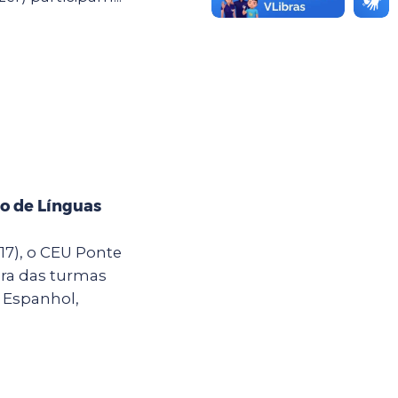
o de Línguas
(17), o CEU Ponte
ura das turmas
e Espanhol,