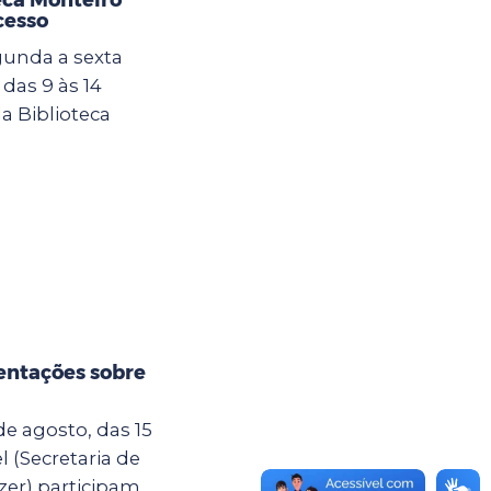
cesso
gunda a sexta
 das 9 às 14
a Biblioteca
ientações sobre
de agosto, das 15
l (Secretaria de
er) participam...