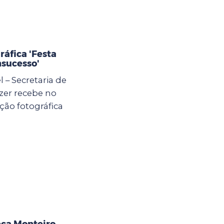
áfica 'Festa
nsucesso'
l – Secretaria de
zer recebe no
ição fotográfica
eca Monteiro