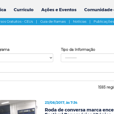
ica
Currículo
Ações e Eventos
Comunidade 
sos Gratuitos - CEUs
|
Guia de Ramais
|
Notícias
|
Publicaçõe
grama
Tipo da Informação
1593 regi
23/08/2017, às 7:34
Roda de conversa marca ence