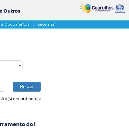
e Outros
s e Documentos
|
Sistemas
stro(s) encontrado(s)
rramento do I