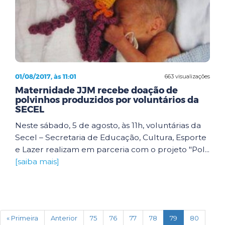
01/08/2017, às 11:01
663 visualizações
Maternidade JJM recebe doação de
polvinhos produzidos por voluntários da
SECEL
Neste sábado, 5 de agosto, às 11h, voluntárias da
Secel – Secretaria de Educação, Cultura, Esporte
e Lazer realizam em parceria com o projeto "Pol...
[saiba mais]
(current)
« Primeira
Anterior
75
76
77
78
79
80