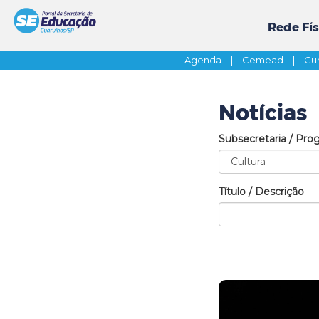
Rede Fís
Agenda
|
Cemead
|
Cur
Notícias
Subsecretaria / Pro
Título / Descrição