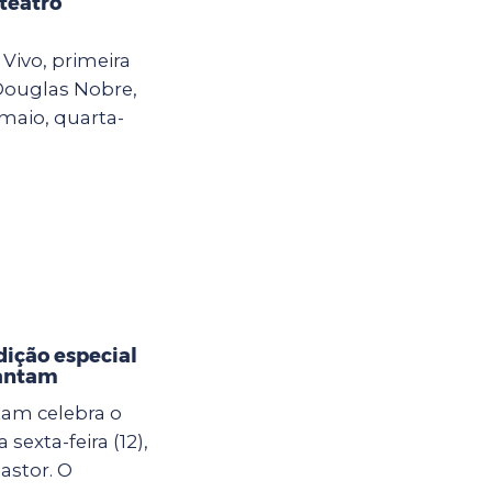
 teatro
Vivo, primeira
Douglas Nobre,
maio, quarta-
dição especial
Cantam
am celebra o
sexta-feira (12),
astor. O