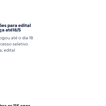
ões para edital
ça até18/5
ogou até o dia 18
cesso seletivo
, edital
ra os 115 anos