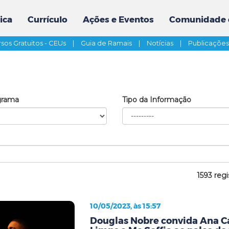
ica
Currículo
Ações e Eventos
Comunidade 
sos Gratuitos - CEUs
|
Guia de Ramais
|
Notícias
|
Publicaçõe
grama
Tipo da Informação
1593 regi
10/05/2023, às 15:57
Douglas Nobre convida Ana C