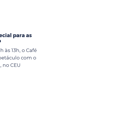
cial para as
o
 às 13h, o Café
petáculo com o
z, no CEU