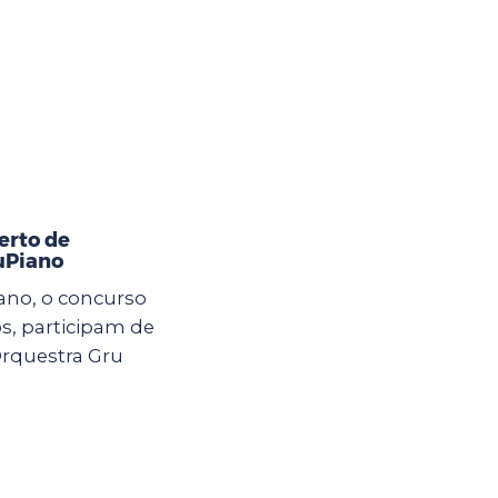
erto de
uPiano
iano, o concurso
s, participam de
rquestra Gru