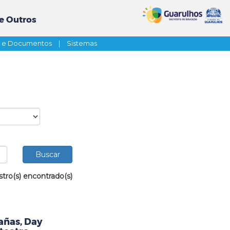
e Outros
s e Documentos
|
Sistemas
stro(s) encontrado(s)
añas, Day