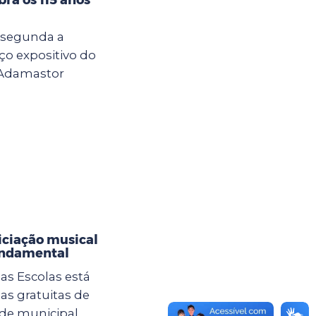
e segunda a
ço expositivo do
 Adamastor
niciação musical
undamental
as Escolas está
as gratuitas de
ede municipal.