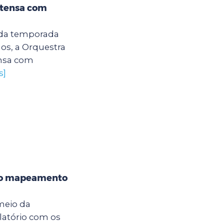
ntensa com
 da temporada
os, a Orquestra
ensa com
s]
 do mapeamento
meio da
elatório com os