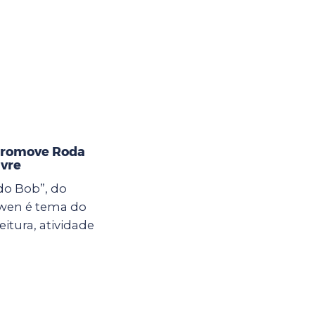
 promove Roda
ivre
do Bob”, do
owen é tema do
itura, atividade