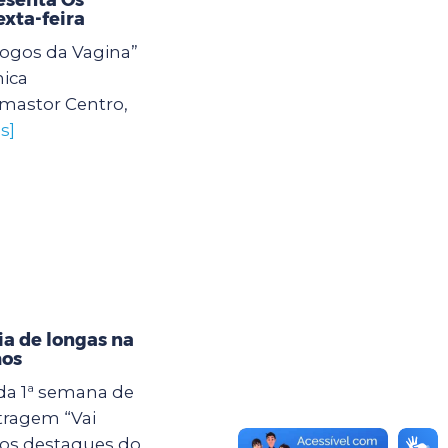
exta-feira
logos da Vagina”
ica
mastor Centro,
s]
ia de longas na
hos
a da 1ª semana de
tragem “Vai
dos destaques do