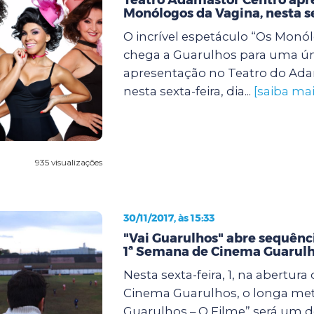
Monólogos da Vagina, nesta s
O incrível espetáculo “Os Monó
chega a Guarulhos para uma ún
apresentação no Teatro do Ada
nesta sexta-feira, dia...
[saiba mai
935 visualizações
30/11/2017, às 15:33
"Vai Guarulhos" abre sequênc
1ª Semana de Cinema Guarul
Nesta sexta-feira, 1, na abertur
Cinema Guarulhos, o longa me
Guarulhos – O Filme” será um 