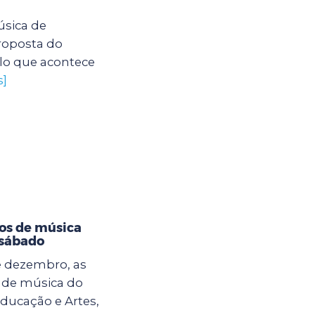
úsica de
proposta do
ulo que acontece
s]
tos de música
 sábado
e dezembro, as
s de música do
ducação e Artes,