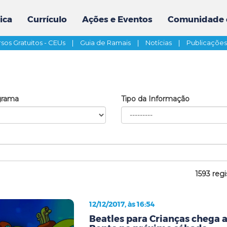
ica
Currículo
Ações e Eventos
Comunidade 
sos Gratuitos - CEUs
|
Guia de Ramais
|
Notícias
|
Publicaçõe
grama
Tipo da Informação
1593 regi
12/12/2017, às 16:54
Beatles para Crianças chega 