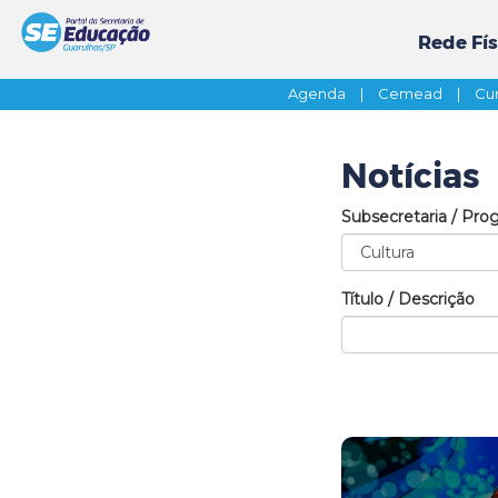
Rede Fís
Agenda
|
Cemead
|
Cur
Notícias
Subsecretaria / Pro
Título / Descrição