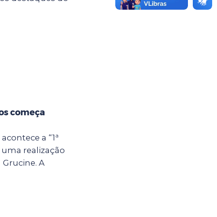
hos começa
 acontece a “1ª
 uma realização
 Grucine. A