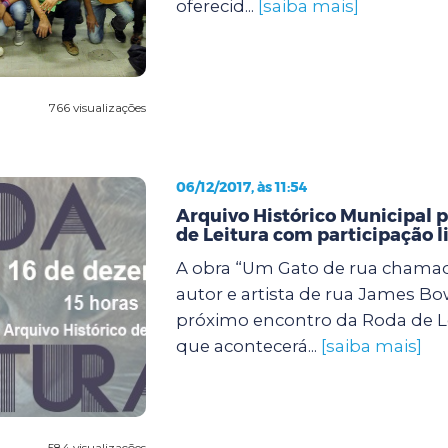
oferecid...
[saiba mais]
766 visualizações
06/12/2017, às 11:54
Arquivo Histórico Municipal
de Leitura com participação l
A obra “Um Gato de rua chama
autor e artista de rua James B
próximo encontro da Roda de Le
que acontecerá...
[saiba mais]
584 visualizações