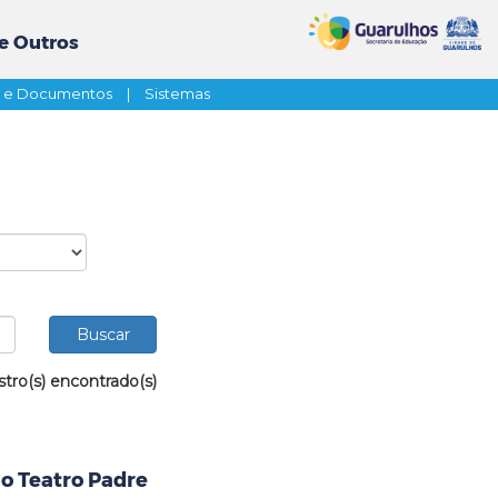
e Outros
s e Documentos
|
Sistemas
stro(s) encontrado(s)
ao Teatro Padre