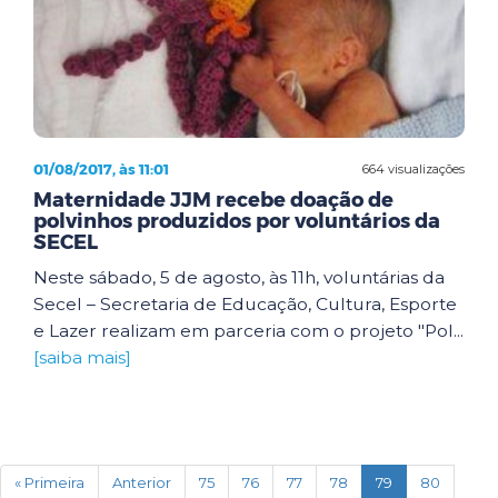
01/08/2017, às 11:01
664 visualizações
Maternidade JJM recebe doação de
polvinhos produzidos por voluntários da
SECEL
Neste sábado, 5 de agosto, às 11h, voluntárias da
Secel – Secretaria de Educação, Cultura, Esporte
e Lazer realizam em parceria com o projeto "Pol...
[saiba mais]
(current)
« Primeira
Anterior
75
76
77
78
79
80