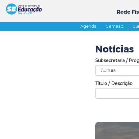
Rede Fís
Agenda
|
Cemead
|
Cur
Notícias
Subsecretaria / Pro
Título / Descrição