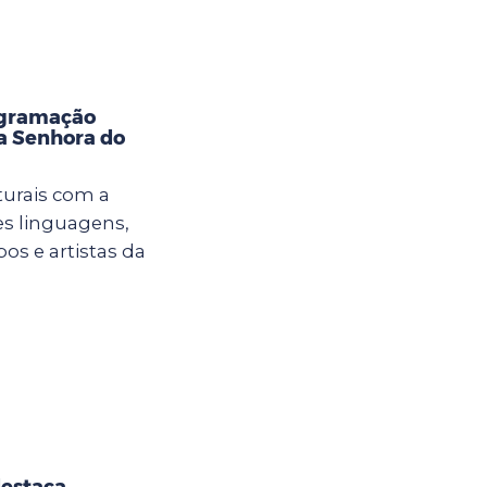
ogramação
sa Senhora do
lturais com a
es linguagens,
os e artistas da
destaca