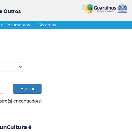
e Outros
s e Documentos
|
Sistemas
stro(s) encontrado(s)
FunCultura é