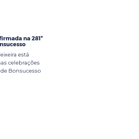
firmada na 281ª
onsucesso
ixeira está
nas celebrações
a de Bonsucesso