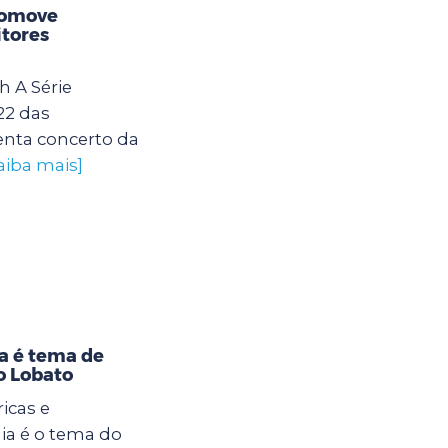
romove
itores
h A Série
22 das
enta concerto da
aiba mais]
ia é tema de
o Lobato
ricas e
nia é o tema do