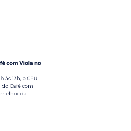
fé com Viola no
h às 13h, o CEU
o do Café com
 melhor da