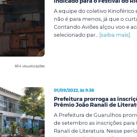
indicado para o Festival do Ri
A equipe do coletivo Kinoférico 
não é para menos, já que o cu
Contando Aviões alçou voo e ac
selecionado par...
[saiba mais]
694 visualizações
01/09/2022, às 9:38
Prefeitura prorroga as inscriç
Prêmio João Ranali de Litera
A Prefeitura de Guarulhos prorr
de setembro as inscrições para
Ranali de Literatura. Nesse perí