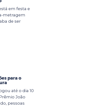
o
está em festa e
rta-metragem
aba de ser
ões para o
tura
ogou até o dia 10
 Prêmio João
odo, pessoas