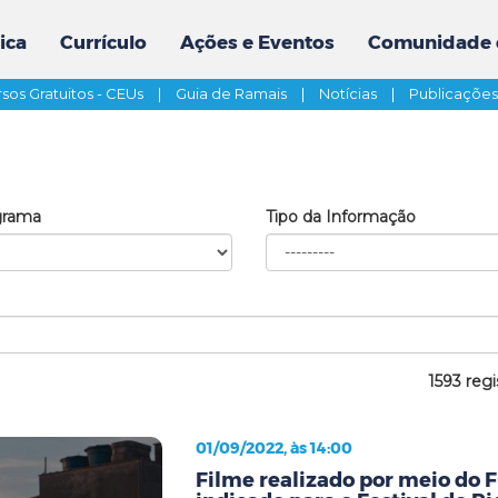
ica
Currículo
Ações e Eventos
Comunidade 
sos Gratuitos - CEUs
|
Guia de Ramais
|
Notícias
|
Publicaçõe
grama
Tipo da Informação
1593 regi
01/09/2022, às 14:00
Filme realizado por meio do 