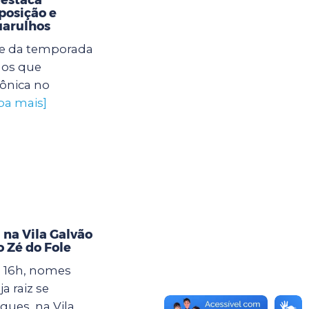
posição e
uarulhos
ie da temporada
hos que
ônica no
iba mais]
 na Vila Galvão
 Zé do Fole
s 16h, nomes
a raiz se
ues, na Vila