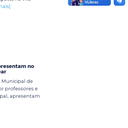
mais]
apresentam no
ear
a Municipal de
r professores e
ipal, apresentam