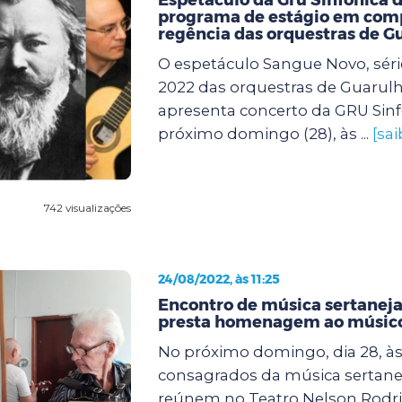
programa de estágio em com
regência das orquestras de G
O espetáculo Sangue Novo, sér
2022 das orquestras de Guarul
apresenta concerto da GRU Sinf
próximo domingo (28), às ...
[sa
742 visualizações
24/08/2022, às 11:25
Encontro de música sertaneja
presta homenagem ao músico
No próximo domingo, dia 28, à
consagrados da música sertanej
reúnem no Teatro Nelson Rodrig