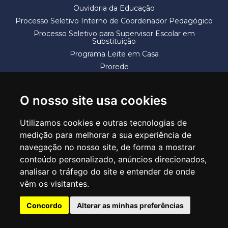
Ouvidoria da Educação
Processo Seletivo Interno de Coordenador Pedagógico
Processo Seletivo para Supervisor Escolar em
Substituição
Programa Leite em Casa
Prorede
Solicitação de Vaga
Termos e Condições
O nosso site usa cookies
Utilizamos cookies e outras tecnologias de
medição para melhorar a sua experiência de
navegação no nosso site, de forma a mostrar
conteúdo personalizado, anúncios direcionados,
SECRETARIA DE EDUCAÇÃO
analisar o tráfego do site e entender de onde
Rua Claudino Barbosa, 313 - Macedo - Guarulhos/SP CEP 07113-040
vêm os visitantes.
Central de Atendimento: *55 11 2475-7300
Concordo
Alterar as minhas preferências
PT