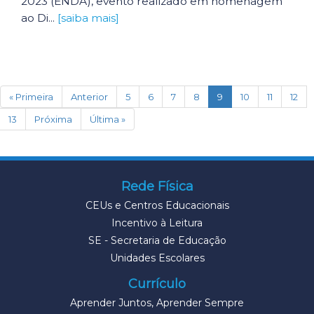
2023 (ENDA), evento realizado em homenagem
ao Di...
[saiba mais]
(current)
« Primeira
Anterior
5
6
7
8
9
10
11
12
13
Próxima
Última »
Rede Física
CEUs e Centros Educacionais
Incentivo à Leitura
SE - Secretaria de Educação
Unidades Escolares
Currículo
Aprender Juntos, Aprender Sempre