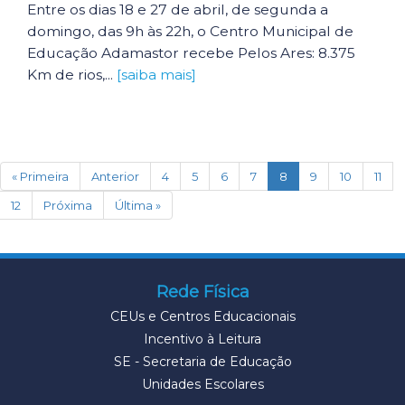
Entre os dias 18 e 27 de abril, de segunda a
domingo, das 9h às 22h, o Centro Municipal de
Educação Adamastor recebe Pelos Ares: 8.375
Km de rios,...
[saiba mais]
(current)
« Primeira
Anterior
4
5
6
7
8
9
10
11
12
Próxima
Última »
Rede Física
CEUs e Centros Educacionais
Incentivo à Leitura
SE - Secretaria de Educação
Unidades Escolares