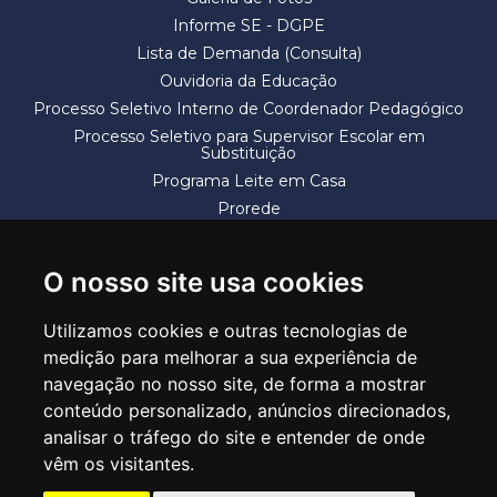
Informe SE - DGPE
Lista de Demanda (Consulta)
Ouvidoria da Educação
Processo Seletivo Interno de Coordenador Pedagógico
Processo Seletivo para Supervisor Escolar em
Substituição
Programa Leite em Casa
Prorede
Solicitação de Vaga
Termos e Condições
O nosso site usa cookies
Utilizamos cookies e outras tecnologias de
medição para melhorar a sua experiência de
navegação no nosso site, de forma a mostrar
conteúdo personalizado, anúncios direcionados,
SECRETARIA DE EDUCAÇÃO
analisar o tráfego do site e entender de onde
Rua Claudino Barbosa, 313 - Macedo - Guarulhos/SP CEP 07113-040
vêm os visitantes.
Central de Atendimento: *55 11 2475-7300