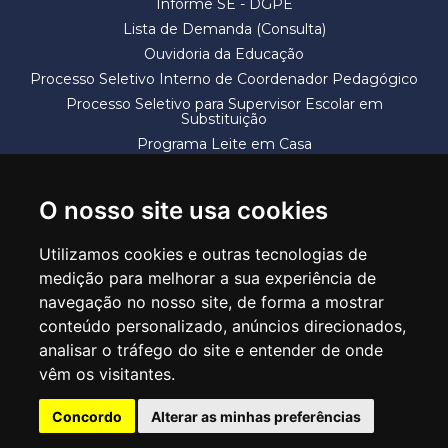
Informe SE - DGPE
Lista de Demanda (Consulta)
Ouvidoria da Educação
Processo Seletivo Interno de Coordenador Pedagógico
Processo Seletivo para Supervisor Escolar em
Substituição
Programa Leite em Casa
Solicitação de Vaga
Termos e Condições
O nosso site usa cookies
Utilizamos cookies e outras tecnologias de
medição para melhorar a sua experiência de
navegação no nosso site, de forma a mostrar
conteúdo personalizado, anúncios direcionados,
SECRETARIA DE EDUCAÇÃO
analisar o tráfego do site e entender de onde
Rua Claudino Barbosa, 313 - Macedo - Guarulhos/SP CEP 07113-040
vêm os visitantes.
Central de Atendimento: *55 11 2475-7300
Concordo
Alterar as minhas preferências
PT