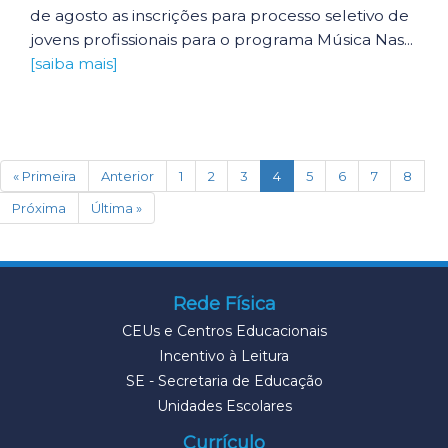
de agosto as inscrições para processo seletivo de
jovens profissionais para o programa Música Nas...
[saiba mais]
(current)
« Primeira
Anterior
1
2
3
4
5
6
7
8
Próxima
Última »
Rede Física
CEUs e Centros Educacionais
Incentivo à Leitura
SE - Secretaria de Educação
Unidades Escolares
Currículo