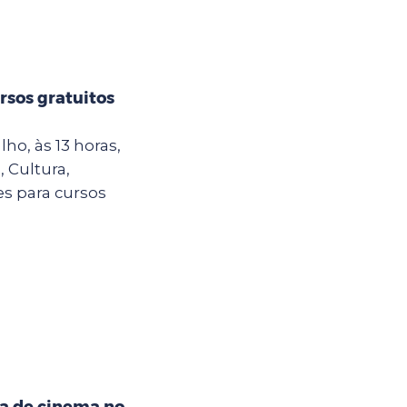
rsos gratuitos
ho, às 13 horas,
, Cultura,
es para cursos
na de cinema no