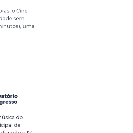
oras, o Cine
cidade sem
minutos), uma
]
vatório
gresso
Música do
icipal de
 durante o IV