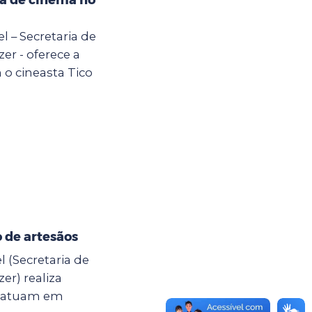
el – Secretaria de
er - oferece a
 o cineasta Tico
 de artesãos
l (Secretaria de
er) realiza
e atuam em