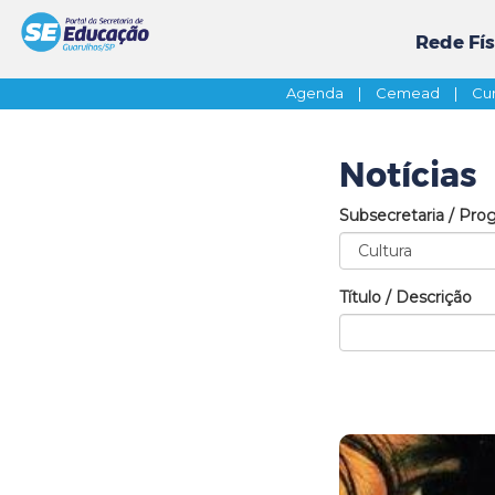
Rede Fís
Agenda
|
Cemead
|
Cur
Notícias
Subsecretaria / Pro
Título / Descrição