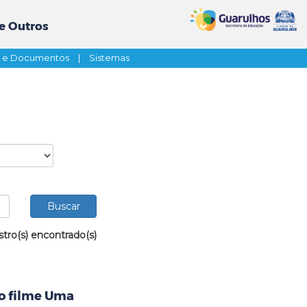
e Outros
s e Documentos
|
Sistemas
stro(s) encontrado(s)
 o filme Uma