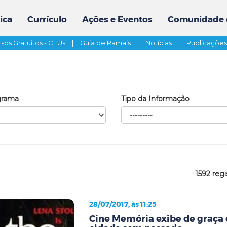
ica
Currículo
Ações e Eventos
Comunidade 
sos Gratuitos - CEUs
|
Guia de Ramais
|
Notícias
|
Publicaçõe
grama
Tipo da Informação
1592 regi
28/07/2017, às 11:25
Cine Memória exibe de graça