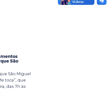
rumentos
rque São
rque São Miguel
Me toca”, que
ra, das 7h às