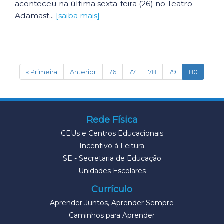
aconteceu na última sexta-feira (26) no Teatro
Adamast...
[saiba mais]
(current
« Primeira
Anterior
76
77
78
79
80
Rede Física
CEUs e Centros Educacionais
Incentivo à Leitura
SE - Secretaria de Educação
Unidades Escolares
Currículo
Aprender Juntos, Aprender Sempre
Caminhos para Aprender