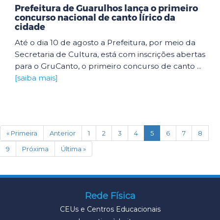
Prefeitura de Guarulhos lança o primeiro
concurso nacional de canto lírico da
cidade
Até o dia 10 de agosto a Prefeitura, por meio da
Secretaria de Cultura, está com inscrições abertas
para o GruCanto, o primeiro concurso de canto ...
[saiba mais]
(current)
« Primeira
Anterior
1
2
3
4
5
6
7
8
9
Próxima
Última »
Rede Física
CEUs e Centros Educacionais