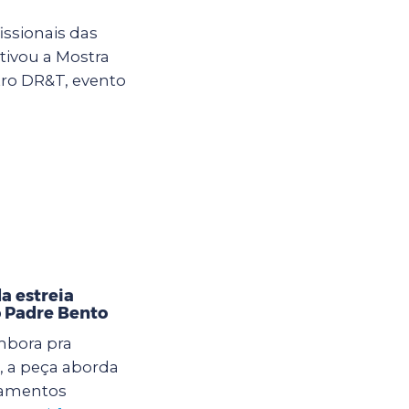
issionais das
tivou a Mostra
tro DR&T, evento
 estreia
o Padre Bento
mbora pra
, a peça aborda
namentos