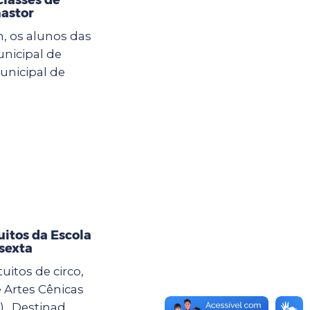
astor
h, os alunos das
nicipal de
unicipal de
uitos da Escola
 sexta
uitos de circo,
e Artes Cênicas
. Destinad...