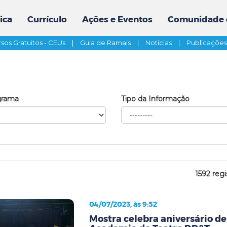
ica
Currículo
Ações e Eventos
Comunidade 
sos Gratuitos - CEUs
|
Guia de Ramais
|
Notícias
|
Publicaçõe
grama
Tipo da Informação
1592 regi
04/07/2023, às 9:52
Mostra celebra aniversário de