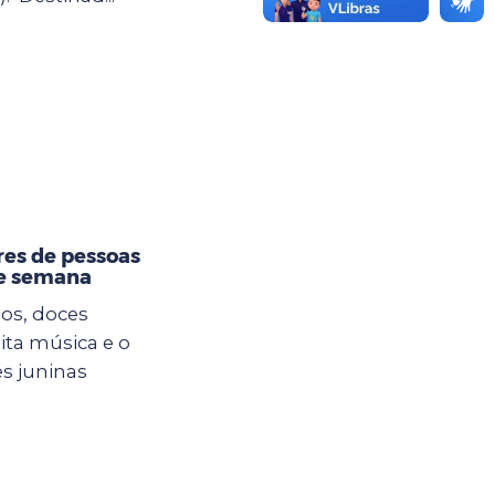
res de pessoas
de semana
os, doces
muita música e o
es juninas