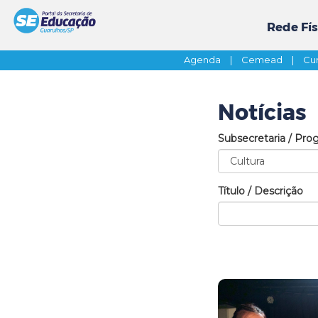
Rede Fís
Agenda
|
Cemead
|
Cur
Notícias
Subsecretaria / Pro
Título / Descrição