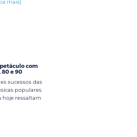
iba mais]
spetáculo com
 80 e 90
es sucessos das
sicas populares
 hoje ressaltam