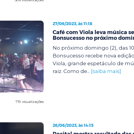
27/06/2023, às 11:18
Café com Viola leva música s
Bonsucesso no próximo domi
No próximo domingo (2), das 10
Bonsucesso recebe nova ediçã
Viola, grande espetáculo de mú
raiz. Como de...
[saiba mais]
719 visualizações
26/06/2023, às 14:15
Recital mostra resultado das 