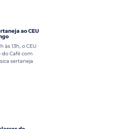
ertaneja ao CEU
ngo
h às 13h, o CEU
o do Café com
sica sertaneja
classes de