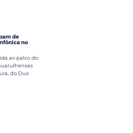
ipam de
nfônica no
ida ao palco do
 guarulhenses
ura, do Duo