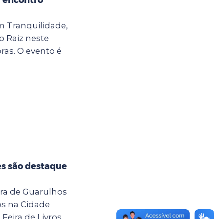
m Tranquilidade,
o Raiz neste
oras. O evento é
es são destaque
tura de Guarulhos
os na Cidade
Feira de Livros