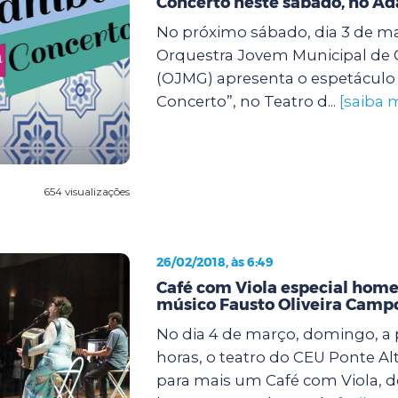
Concerto neste sábado, no A
No próximo sábado, dia 3 de ma
Orquestra Jovem Municipal de
(OJMG) apresenta o espetácul
Concerto”, no Teatro d...
[saiba 
654 visualizações
26/02/2018, às 6:49
Café com Viola especial hom
músico Fausto Oliveira Camp
No dia 4 de março, domingo, a p
horas, o teatro do CEU Ponte Al
para mais um Café com Viola, d