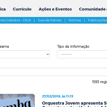
ica
Currículo
Ações e Eventos
Comunidade 
sos Gratuitos - CEUs
|
Guia de Ramais
|
Notícias
|
Publicaçõe
grama
Tipo da Informação
1593 regi
27/02/2018, às 11:15
Orquestra Jovem apresenta