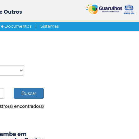
e Outros
s e Documentos
|
Sistemas
stro(s) encontrado(s)
 Samba em