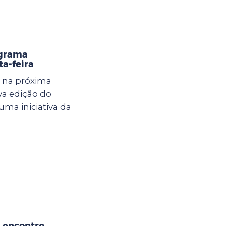
ograma
ta-feira
a na próxima
ova edição do
uma iniciativa da
a encontro