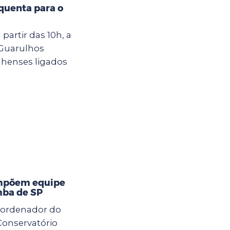
quenta para o
 partir das 10h, a
 Guarulhos
henses ligados
ompõem equipe
mba de SP
oordenador do
Conservatório