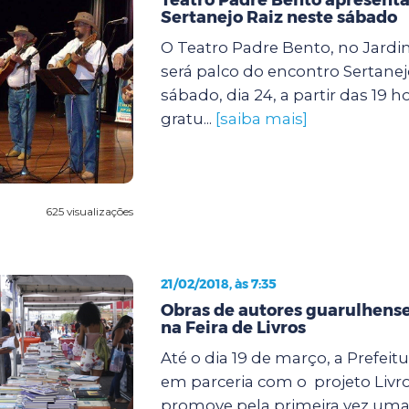
Sertanejo Raiz neste sábado
O Teatro Padre Bento, no Jardi
será palco do encontro Sertanej
sábado, dia 24, a partir das 19 h
gratu...
[saiba mais]
625 visualizações
21/02/2018, às 7:35
Obras de autores guarulhens
na Feira de Livros
Até o dia 19 de março, a Prefei
em parceria com o projeto Livr
promove pela primeira vez uma 