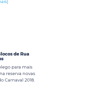
ais]
Blocos de Rua
os
olego para mais
ana reserva novas
o Carnaval 2018.