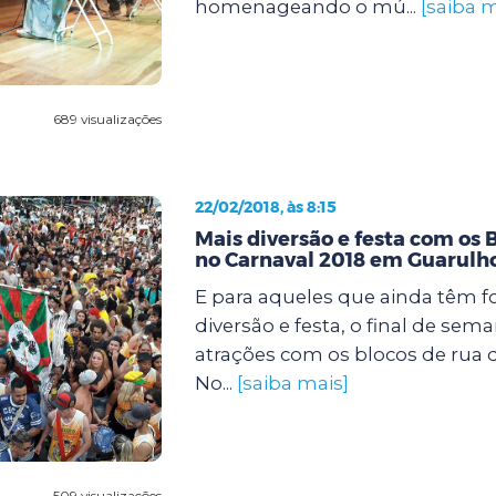
homenageando o mú...
[saiba m
689 visualizações
22/02/2018, às 8:15
Mais diversão e festa com os 
no Carnaval 2018 em Guarulh
E para aqueles que ainda têm f
diversão e festa, o final de sem
atrações com os blocos de rua d
No...
[saiba mais]
509 visualizações