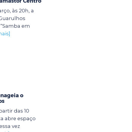
damastor Centro
rço, às 20h, a
 Guarulhos
o “Samba em
mais]
enageia o
os
artir das 10
ta abre espaço
essa vez