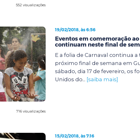
552 visualizações
19/02/2018, às 6:56
Eventos em comemoração ao 
continuam neste final de se
E a folia de Carnaval continua a
próximo final de semana em Gu
sábado, dia 17 de fevereiro, os f
Unidos do...
[saiba mais]
716 visualizações
15/02/2018, às 7:16