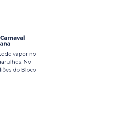
Carnaval
mana
 todo vapor no
arulhos. No
oliões do Bloco