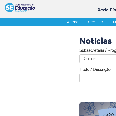
Rede Fís
Agenda
|
Cemead
|
Cur
Notícias
Subsecretaria / Pro
Título / Descrição