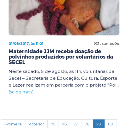
01/08/2017, às 11:01
663 visualizações
Maternidade JJM recebe doação de
polvinhos produzidos por voluntários da
SECEL
Neste sábado, 5 de agosto, às 11h, voluntárias da
Secel – Secretaria de Educação, Cultura, Esporte
e Lazer realizam em parceria com o projeto "Pol...
[saiba mais]
(current)
« Primeira
Anterior
75
76
77
78
79
80